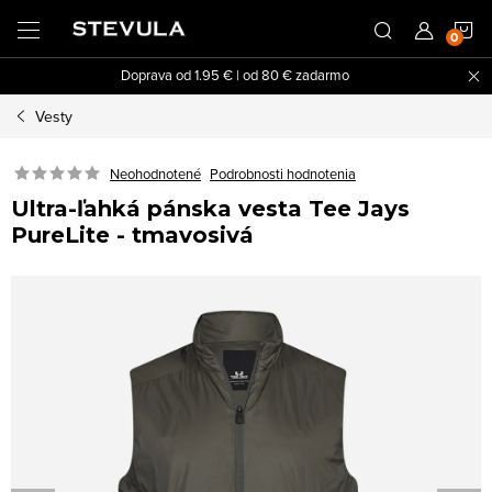
Prejsť
N
na
obsah
Doprava od 1.95 € | od 80 € zadarmo
K
Vesty
Neohodnotené
Podrobnosti hodnotenia
Ultra-ľahká pánska vesta Tee Jays
PureLite - tmavosivá