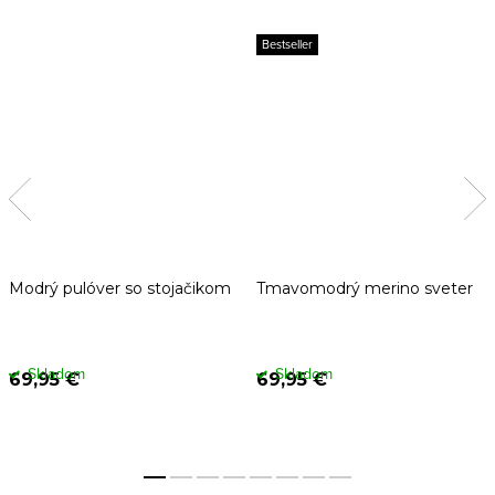
Bestseller
Modrý pulóver so stojačikom
Tmavomodrý merino sveter
Skladom
Skladom
69,95 €
69,95 €