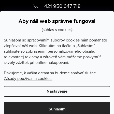
á
+421 950 647 718
p
info
@
stevula.sk
ä
Aby náš web správne fungoval
t
(súhlas s cookies)
i
Súhlasom so spracovaním súborov cookies nám pomáhate
zlepšovať náš web. Kliknutím na tlačidlo „Súhlasím“
e
súhlasíte so zobrazením personalizovaného obsahu,
O Stevula
relevantnej reklamy a zároveň vám môžeme poskytnúť
skvelý zážitok pri online nakupovaní.
Všetko o nákupe
Ďakujeme, k vašim dátam sa budeme správať slušne.
Zásady používania cookies.
Poradňa
Nastavenie
Copyright 2026
Stevula.sk
. Všetky práva vyhradené.
Upraviť
nastavenie cookies
Súhlasím
Vytvoril Shoptet