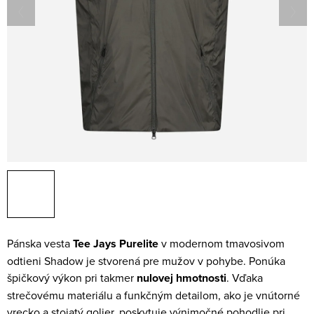
Pánska vesta
Tee Jays Purelite
v modernom tmavosivom
odtieni Shadow je stvorená pre mužov v pohybe. Ponúka
špičkový výkon pri takmer
nulovej hmotnosti
. Vďaka
strečovému materiálu a funkčným detailom, ako je vnútorné
vrecko a stojatý golier, poskytuje výnimočné pohodlie pri