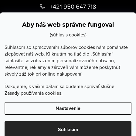
á
+421 950 647 718
p
info
@
stevula.sk
ä
Aby náš web správne fungoval
t
(súhlas s cookies)
i
Súhlasom so spracovaním súborov cookies nám pomáhate
zlepšovať náš web. Kliknutím na tlačidlo „Súhlasím“
e
súhlasíte so zobrazením personalizovaného obsahu,
O Stevula
relevantnej reklamy a zároveň vám môžeme poskytnúť
skvelý zážitok pri online nakupovaní.
Všetko o nákupe
Ďakujeme, k vašim dátam sa budeme správať slušne.
Zásady používania cookies.
Poradňa
Nastavenie
Copyright 2026
Stevula.sk
. Všetky práva vyhradené.
Upraviť
nastavenie cookies
Súhlasím
Vytvoril Shoptet