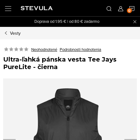
Prejsť
N
na
obsah
Doprava od 1.95 € | od 80 € zadarmo
K
Vesty
Neohodnotené
Podrobnosti hodnotenia
Ultra-ľahká pánska vesta Tee Jays
PureLite - čierna