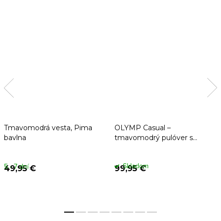
Tmavomodrá vesta, Pima
OLYMP Casual –
bavlna
tmavomodrý pulóver s
popcorn vzorom
Skladom
5 - 7 dní
49,95 €
99,95 €