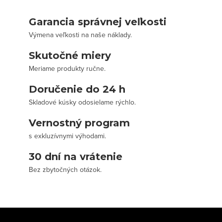
Garancia správnej veľkosti
Výmena veľkosti na naše náklady.
Skutočné miery
Meriame produkty ručne.
Doručenie do 24 h
Skladové kúsky odosielame rýchlo.
Vernostný program
s exkluzívnymi výhodami.
30 dní na vrátenie
Bez zbytočných otázok.
Z