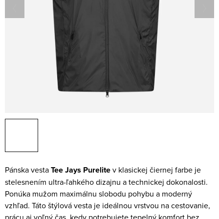
Pánska vesta
Tee Jays Purelite
v klasickej čiernej farbe je
stelesnením ultra-ľahkého dizajnu a technickej dokonalosti.
Ponúka mužom maximálnu slobodu pohybu a moderný
vzhľad. Táto štýlová vesta je ideálnou vrstvou na cestovanie,
prácu aj voľný čas, kedy potrebujete tepelný komfort bez