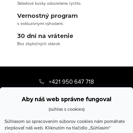
Skladové kúsky odosielame rýchlo.
Vernostný program
s exkluzívnymi výhodami.
30 dní na vrátenie
Bez zbytočných otázok.
Z
á
+421 950 647 718
p
info
@
stevula.sk
ä
Aby náš web správne fungoval
t
(súhlas s cookies)
i
Súhlasom so spracovaním súborov cookies nám pomáhate
zlepšovať náš web. Kliknutím na tlačidlo „Súhlasím“
e