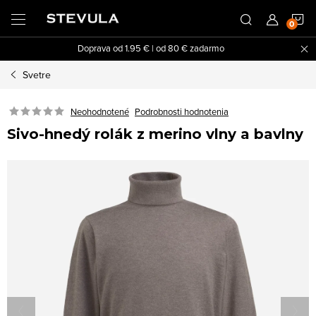
Prejsť
N
na
obsah
Doprava od 1.95 € | od 80 € zadarmo
K
Svetre
Neohodnotené
Podrobnosti hodnotenia
Sivo-hnedý rolák z merino vlny a bavlny