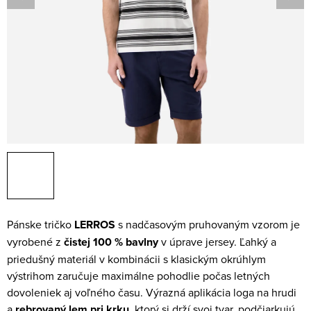
Pánske tričko
LERROS
s nadčasovým pruhovaným vzorom je
vyrobené z
čistej 100 % bavlny
v úprave jersey. Ľahký a
priedušný materiál v kombinácii s klasickým okrúhlym
výstrihom zaručuje maximálne pohodlie počas letných
dovoleniek aj voľného času. Výrazná aplikácia loga na hrudi
a
rebrovaný lem pri krku
, ktorý si drží svoj tvar, podčiarkujú