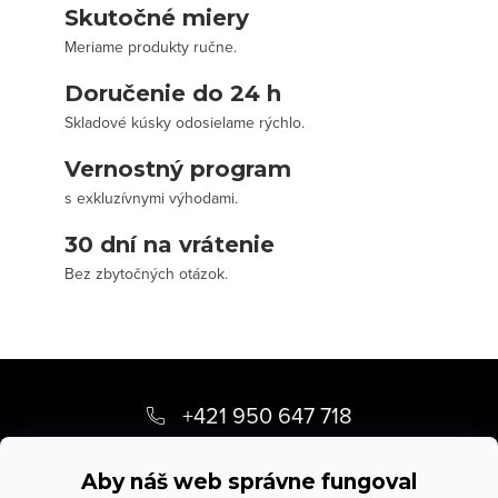
Skutočné miery
Meriame produkty ručne.
Doručenie do 24 h
Skladové kúsky odosielame rýchlo.
Vernostný program
s exkluzívnymi výhodami.
30 dní na vrátenie
Bez zbytočných otázok.
Z
á
+421 950 647 718
p
info
@
stevula.sk
ä
Aby náš web správne fungoval