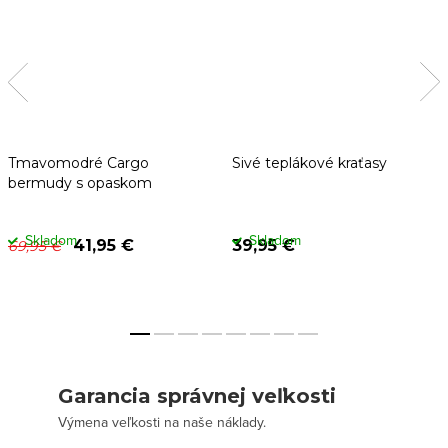
Tmavomodré Cargo
Sivé teplákové kraťasy
bermudy s opaskom
Skladom
Skladom
41,95 €
39,95 €
69,95 €
Garancia správnej veľkosti
Výmena veľkosti na naše náklady.