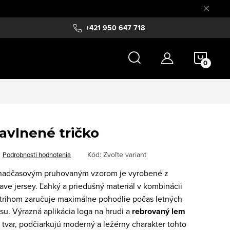
+421 950 647 718
NÁKU
KOŠÍ
avlnené tričko
Kód:
Zvoľte variant
Podrobnosti hodnotenia
nadčasovým pruhovaným vzorom je vyrobené z
ave jersey. Ľahký a priedušný materiál v kombinácii
strihom zaručuje maximálne pohodlie počas letných
su. Výrazná aplikácia loga na hrudi a
rebrovaný lem
voj tvar, podčiarkujú moderný a ležérny charakter tohto