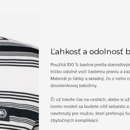
Ľahkosť a odolnosť 
Použitá 100 % bavlna prešla starostliv
tričko odolné voči častému praniu a zac
Materiál je ľahký a skladný, čo z neho 
dovolenkovej batožiny.
Či už trávite čas na cestách, alebo si u
tomto modeli sa budete cítiť sebaisto 
navrhnutý pre mužov, ktorí preferujú fu
zbytočných komplikácií.