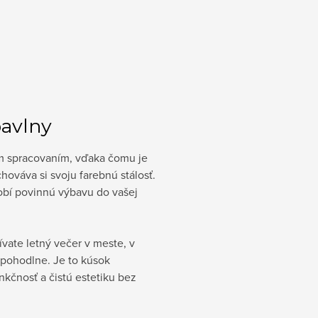
bavlny
ým spracovaním, vďaka čomu je
hováva si svoju farebnú stálosť.
robí povinnú výbavu do vašej
žívate letný večer v meste, v
a pohodlne. Je to kúsok
nkčnosť a čistú estetiku bez