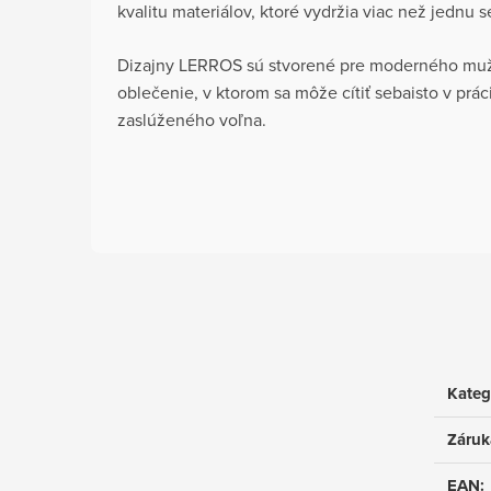
kvalitu materiálov, ktoré vydržia viac než jednu 
Dizajny LERROS sú stvorené pre moderného muža
oblečenie, v ktorom sa môže cítiť sebaisto v prác
zaslúženého voľna.
Kateg
Záruk
EAN
: