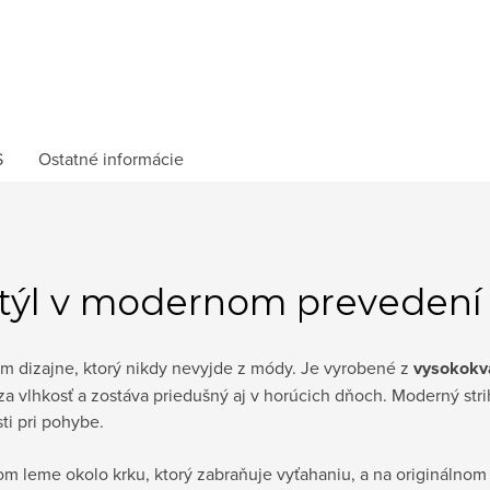
S
Ostatné informácie
štýl v modernom prevedení
 dizajne, ktorý nikdy nevyjde z módy. Je vyrobené z
vysokokva
a vlhkosť a zostáva priedušný aj v horúcich dňoch. Moderný stri
ti pri pohybe.
om leme okolo krku, ktorý zabraňuje vyťahaniu, a na originálno