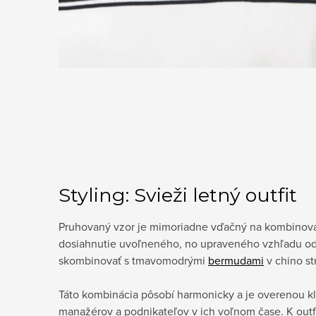
Styling: Svieži letný outfit
Pruhovaný vzor je mimoriadne vďačný na kombinova
dosiahnutie uvoľneného, no upraveného vzhľadu o
skombinovať s tmavomodrými
bermudami
v chino st
Táto kombinácia pôsobí harmonicky a je overenou kl
manažérov a podnikateľov v ich voľnom čase. K outf