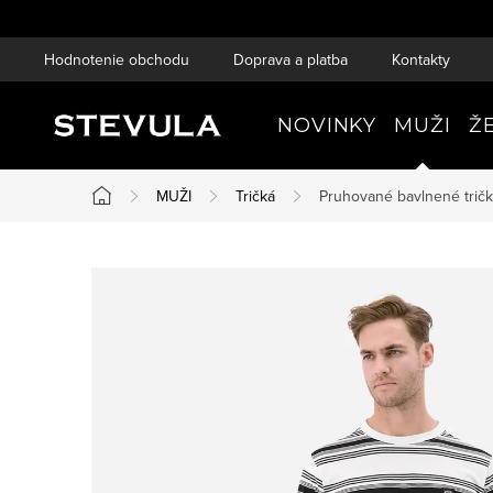
Prejsť
na
Hodnotenie obchodu
Doprava a platba
Kontakty
obsah
NOVINKY
MUŽI
Ž
MUŽI
Tričká
Pruhované bavlnené trič
Domov