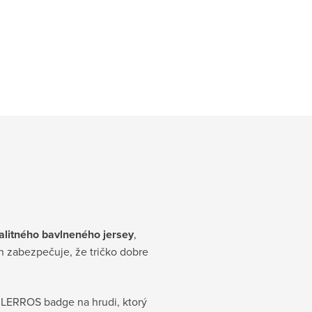
litného bavlneného jersey
,
h zabezpečuje, že tričko dobre
m LERROS badge na hrudi, ktorý