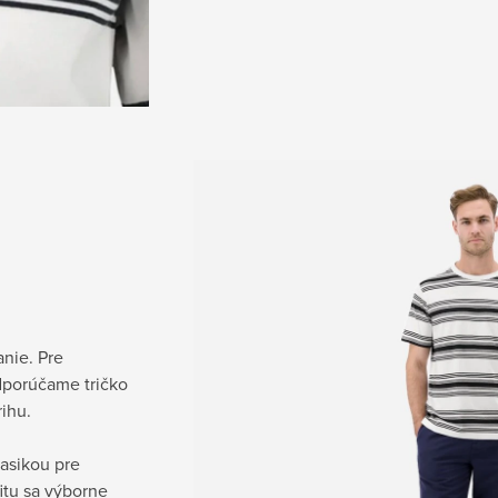
nie. Pre
dporúčame tričko
rihu.
asikou pre
itu sa výborne