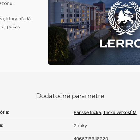
sezónu.
, ktorý hľadá
i aj počas
Dodatočné parametre
ória
:
Pánske tričká
,
Tričká veľkosť M
a
:
2 roky
4066718648220