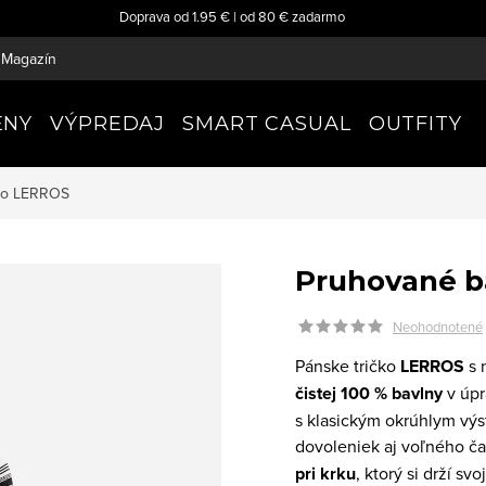
Doprava od 1.95 € | od 80 € zadarmo
Magazín
ENY
VÝPREDAJ
SMART CASUAL
OUTFITY
ko
LERROS
Pruhované b
Neohodnotené
Pánske tričko
LERROS
s 
čistej 100 % bavlny
v úpr
s klasickým okrúhlym vý
dovoleniek aj voľného ča
pri krku
, ktorý si drží s