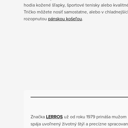
hodia kožené šľapky, športové tenisky alebo kvalitné
Tričko môžete nosiť samostatne, alebo v chladnejší
rozopnutou
pánskou košeľou
.
Značka
LERROS
už od roku 1979 prináša mužom 
spája uvoľnený životný štýl a precízne spracovan