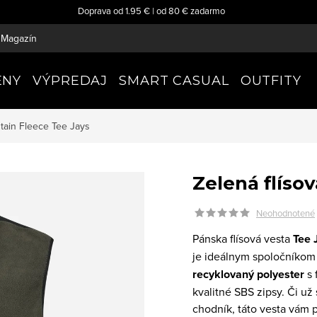
Doprava od 1.95 € | od 80 € zadarmo
Magazín
ENY
VÝPREDAJ
SMART CASUAL
OUTFITY
ntain Fleece
Tee Jays
Zelená flíso
Neohodnotené
Pánska flísová vesta
Tee 
je ideálnym spoločníkom
recyklovaný polyester
s 
kvalitné SBS zipsy. Či už
chodník, táto vesta vám