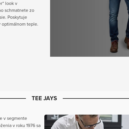
r“ look v
áno schmatnete zo
sie. Poskytuje
v optimálnom teple.
TEE JAYS
čke v segmente
ženia v roku 1976 sa