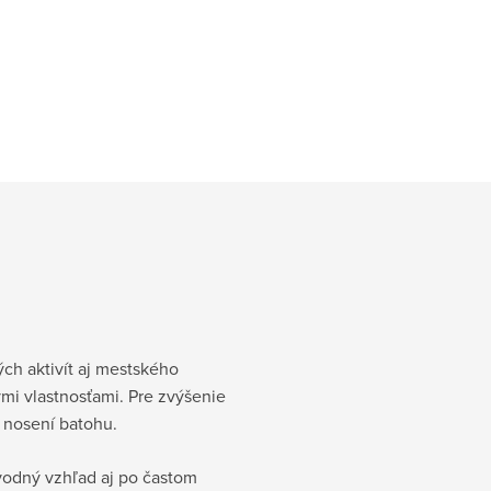
ch aktivít aj mestského
ými vlastnosťami. Pre zvýšenie
i nosení batohu.
ôvodný vzhľad aj po častom