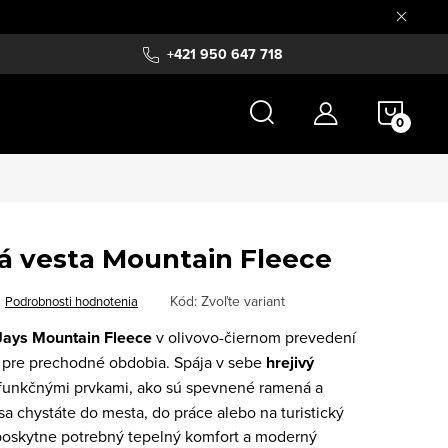
+421 950 647 718
NÁKU
KOŠÍ
vá vesta Mountain Fleece
Kód:
Zvoľte variant
Podrobnosti hodnotenia
Jays Mountain Fleece
v olivovo-čiernom prevedení
 pre prechodné obdobia. Spája v sebe
hrejivý
funkčnými prvkami, ako sú spevnené ramená a
 sa chystáte do mesta, do práce alebo na turistický
 poskytne potrebný tepelný komfort a moderný