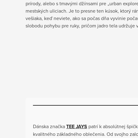
prírody, alebo s tmavými džínsami pre „urban explore
mestských uliciach. Je to presne ten kúsok, ktorý r
vešiaka, keď neviete, ako sa počas dňa vyvinie poča
slobodu pohybu pre ruky, pričom jadro tela udržuje 
Dánska značka
TEE JAYS
patrí k absolútnej špi
kvalitného základného oblečenia. Od svojho zalo