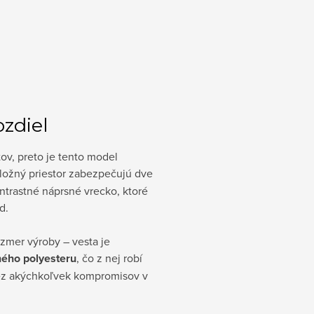
ozdiel
ov, preto je tento model
Úložný priestor zabezpečujú dve
ntrastné náprsné vrecko, ktoré
d.
zmer výroby – vesta je
ného polyesteru
, čo z nej robí
bez akýchkoľvek kompromisov v