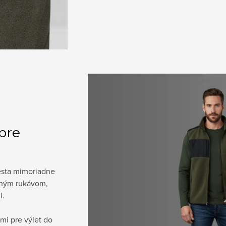
 pre
esta mimoriadne
dlhým rukávom,
i.
mi pre výlet do