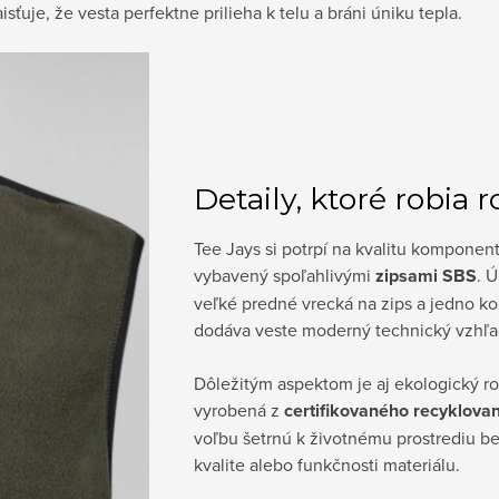
sťuje, že vesta perfektne prilieha k telu a bráni úniku tepla.
Detaily, ktoré robia r
Tee Jays si potrpí na kvalitu komponent
vybavený spoľahlivými
zipsami SBS
. 
veľké predné vrecká na zips a jedno ko
dodáva veste moderný technický vzhľa
Dôležitým aspektom je aj ekologický ro
vyrobená z
certifikovaného recyklova
voľbu šetrnú k životnému prostrediu 
kvalite alebo funkčnosti materiálu.