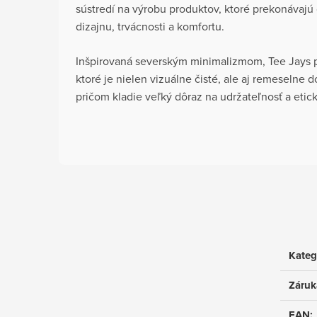
sústredí na výrobu produktov, ktoré prekonávajú 
dizajnu, trvácnosti a komfortu.
Inšpirovaná severským minimalizmom, Tee Jays p
ktoré je nielen vizuálne čisté, ale aj remeselne 
pričom kladie veľký dôraz na udržateľnosť a etic
Kateg
Záruk
EAN
: