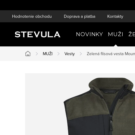
Prejsť
na
Hodnotenie obchodu
Doprava a platba
Kontakty
obsah
NOVINKY
MUŽI
Ž
MUŽI
Vesty
Zelená flísová vesta Mou
Domov