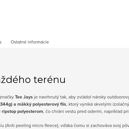
s
Ostatné informácie
každého terénu
 značky
Tee Jays
je navrhnutý tak, aby zvládol nároky outdoorový
(344g) a mäkký polyesterový flís
, ktorý vyniká skvelými izolačn
é
ripstop polyesterom
, čo chráni vestu pred odermi, napríklad pr
iu (Anti peeling micro fleece), vďaka čomu si zachováva svoj p