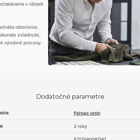
očakávania v oblasti
rináša oblečenie,
dokonale zvládnuté,
ké výrobné procesy.
Dodatočné parametre
ória
:
Pánske vesty
a
:
2 roky
5712540097147