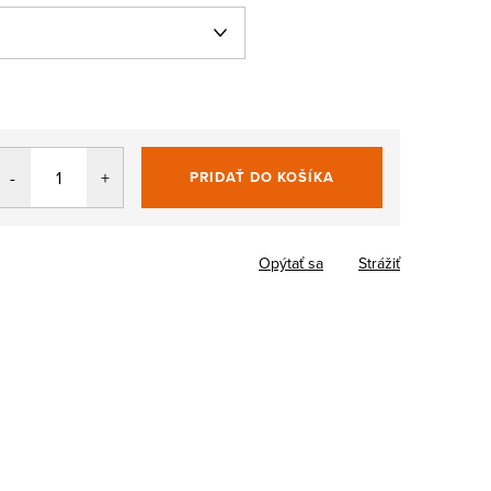
PRIDAŤ DO KOŠÍKA
Jednotková
cena:
Opýtať sa
Strážiť