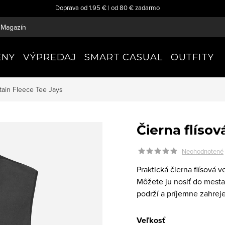
Doprava od 1.95 € | od 80 € zadarmo
Magazín
ENY
VÝPREDAJ
SMART CASUAL
OUTFITY
ntain Fleece
Tee Jays
Čierna flíso
Neohodnotené
Praktická čierna flísová
Môžete ju nosiť do mesta
podrží a príjemne zahreje
Veľkosť