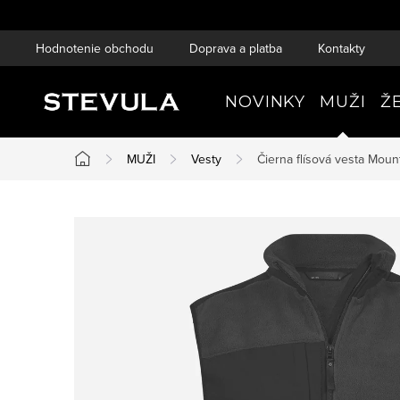
Prejsť
na
Hodnotenie obchodu
Doprava a platba
Kontakty
obsah
NOVINKY
MUŽI
Ž
MUŽI
Vesty
Čierna flísová vesta Mou
Domov