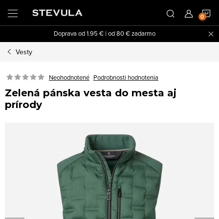
Prejsť
N
na
obsah
Doprava od 1.95 € | od 80 € zadarmo
K
Vesty
Neohodnotené
Podrobnosti hodnotenia
Zelená pánska vesta do mesta aj
prírody