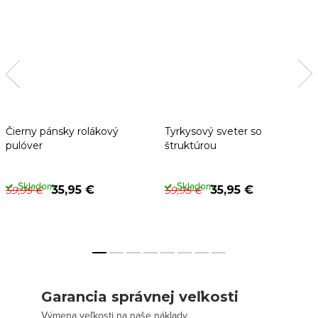
Čierny pánsky rolákový
Tyrkysový sveter so
pulóver
štruktúrou
Skladom
Skladom
35,95 €
35,95 €
59,95 €
59,95 €
Garancia správnej veľkosti
Výmena veľkosti na naše náklady.