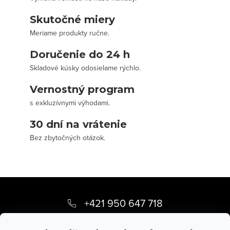
Skutočné miery
Meriame produkty ručne.
Doručenie do 24 h
Skladové kúsky odosielame rýchlo.
Vernostný program
s exkluzívnymi výhodami.
30 dní na vrátenie
Bez zbytočných otázok.
Z
á
+421 950 647 718
p
info
@
stevula.sk