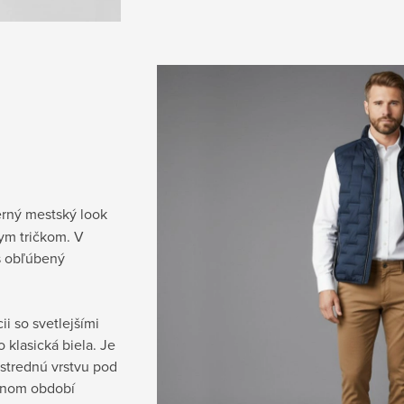
erný mestský look
ym tričkom. V
š obľúbený
i so svetlejšími
 klasická biela. Je
 strednú vrstvu pod
odnom období