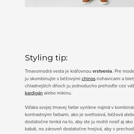
Styling tip:
Tmavomodrá vesta je kráľovnou
vrstvenia
. Pre mod
ju skombinujte s béžovými
chinos
nohavicami a biel
chladnejších dňoch ju jednoducho prehoďte cez vá
kardigán
alebo mikinu.
Vďaka svojej tmavej farbe vynikne najmä v kombináci
kontrastnými farbami, ako je svetlosivá, béžová alebo
dostatočne tenká na to, aby ste ju mohli nosiť aj ako
kabát, no zároveň dostatočne hrejivá, aby v prech