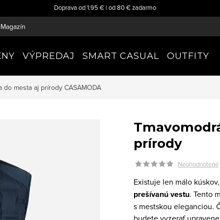
Doprava od 1.95 € | od 80 € zadarmo
Magazín
ENY
VÝPREDAJ
SMART CASUAL
OUTFITY
 do mesta aj prírody
CASAMODA
Tmavomodrá 
prírody
Neohodnotené
Existuje len málo kúskov,
prešívanú vestu
. Tento 
s mestskou eleganciou. Či
budete vyzerať upravene