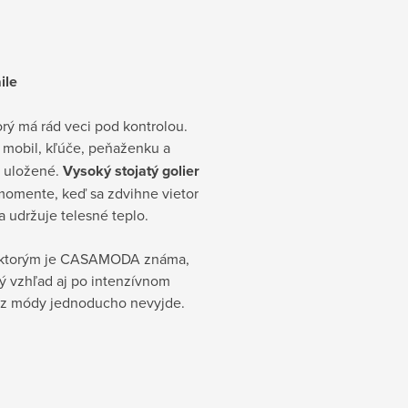
ile
rý má rád veci pod kontrolou.
mobil, kľúče, peňaženku a
e uložené.
Vysoký stojatý golier
 momente, keď sa zdvihne vietor
a udržuje telesné teplo.
e, ktorým je CASAMODA známa,
ný vzhľad aj po intenzívnom
rý z módy jednoducho nevyjde.