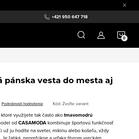
+421 950 647 718
NÁKU
KOŠÍ
pánska vesta do mesta aj
Kód:
Zvoľte variant
Podrobnosti hodnotenia
 ktoré využijete tak často ako
tmavomodrú
model od
CASAMODA
kombinuje športovú funkčnosť
 už ju hodíte na sveter, mikinu alebo košeľu, vždy
. Je ľahká, neprefúkne a vďaka štyrom vreckám