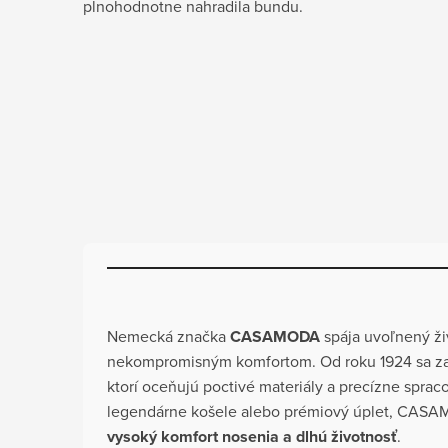
plnohodnotne nahradila bundu.
Nemecká značka
CASAMODA
spája uvoľnený živ
nekompromisným komfortom. Od roku 1924 sa z
ktorí oceňujú poctivé materiály a precízne spraco
legendárne košele alebo prémiový úplet, CAS
vysoký komfort nosenia a dlhú životnosť
.