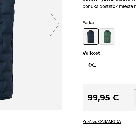
ponúka dostatok miesta n
Farba
Veľkosť
99,95 €
Značka:
CASAMODA