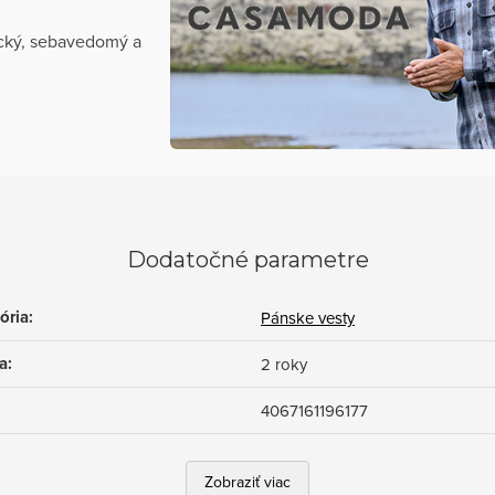
ický, sebavedomý a
Dodatočné parametre
ória
:
Pánske vesty
a
:
2 roky
4067161196177
Zobraziť viac