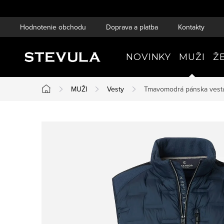
Prejsť
na
Hodnotenie obchodu
Doprava a platba
Kontakty
obsah
NOVINKY
MUŽI
Ž
MUŽI
Vesty
Tmavomodrá pánska vesta
Domov