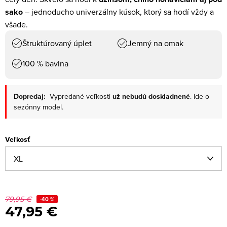
sako
– jednoducho univerzálny kúsok, ktorý sa hodí vždy a
všade.
Štruktúrovaný úplet
Jemný na omak
100 % bavlna
Dopredaj:
Vypredané veľkosti
už nebudú doskladnené
. Ide o
sezónny model.
Veľkosť
79,95 €
-40 %
47,95 €