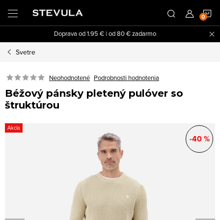
Prejsť
N
na
obsah
Doprava od 1.95 € | od 80 € zadarmo
K
Svetre
Neohodnotené
Podrobnosti hodnotenia
Béžový pánsky pletený pulóver so
štruktúrou
Akcia
-40 %