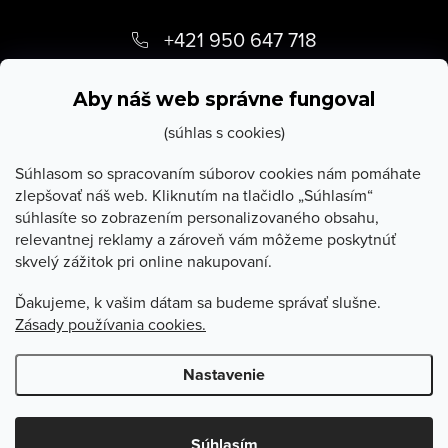
Z
á
+421 950 647 718
p
info
@
stevula.sk
ä
Aby náš web správne fungoval
t
(súhlas s cookies)
i
Súhlasom so spracovaním súborov cookies nám pomáhate
zlepšovať náš web. Kliknutím na tlačidlo „Súhlasím“
e
súhlasíte so zobrazením personalizovaného obsahu,
O Stevula
relevantnej reklamy a zároveň vám môžeme poskytnúť
skvelý zážitok pri online nakupovaní.
Všetko o nákupe
Ďakujeme, k vašim dátam sa budeme správať slušne.
Zásady používania cookies.
Poradňa
Nastavenie
Copyright 2026
Stevula.sk
. Všetky práva vyhradené.
Upraviť
nastavenie cookies
Súhlasím