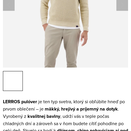
LERROS pulóver
je ten typ svetra, ktorý si obľúbite hneď po
prvom oblečení – je
mäkký, hrejivý a príjemný na dotyk
.
Vyrobený z
kvalitnej bavlny
, udrží vás v teple počas
chladných dní a zároveň sa v ňom budete cítiť pohodlne po
celý deň. Skvelo sa hodí k
džínsom, chino nohaviciam aj pod