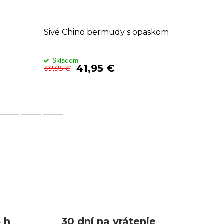
Sivé Chino bermudy s opaskom
Modré p
odľahčen
Skladom
Sklado
41,95 €
69,95 €
59,95 €
 h
30 dní na vrátenie