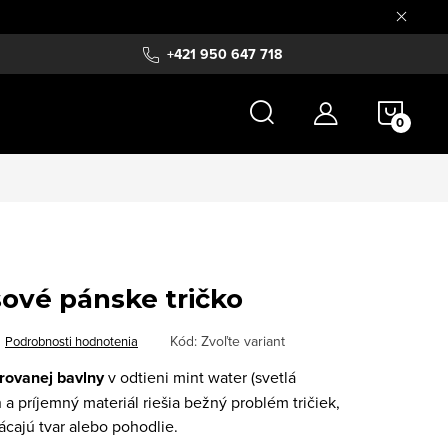
+421 950 647 718
NÁKU
KOŠÍ
sové pánske tričko
Kód:
Zvoľte variant
Podrobnosti hodnotenia
úrovanej bavlny
v odtieni mint water (svetlá
h a príjemný materiál riešia bežný problém tričiek,
ácajú tvar alebo pohodlie.