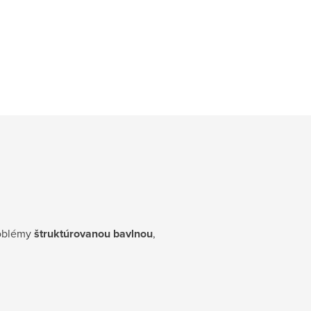
roblémy
štruktúrovanou bavlnou
,