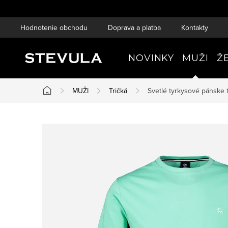
Prejsť
na
Hodnotenie obchodu
Doprava a platba
Kontakty
obsah
NOVINKY
MUŽI
Ž
MUŽI
Tričká
Svetlé tyrkysové pánske 
Domov