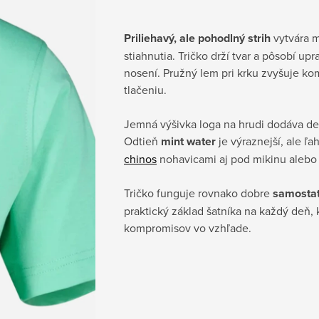
Priliehavý, ale pohodlný strih
vytvára m
stiahnutia. Tričko drží tvar a pôsobí u
nosení. Pružný lem pri krku zvyšuje k
tlačeniu.
Jemná výšivka loga na hrudi dodáva det
Odtieň
mint water
je výraznejší, ale ľ
chinos
nohavicami aj pod mikinu alebo 
Tričko funguje rovnako dobre
samostat
praktický základ šatníka na každý deň,
kompromisov vo vzhľade.