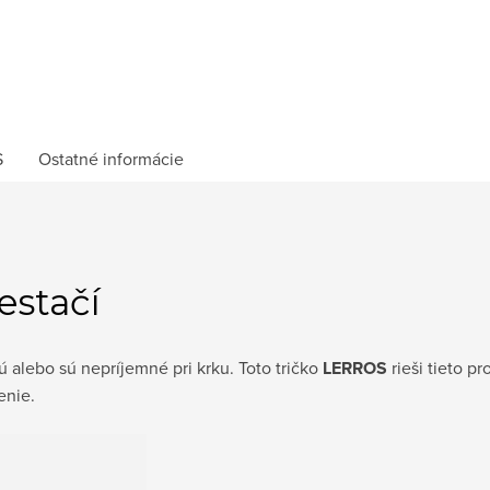
S
Ostatné informácie
estačí
ú alebo sú nepríjemné pri krku. Toto tričko
LERROS
rieši tieto p
enie.