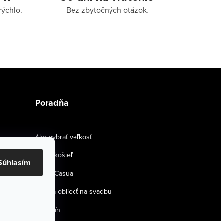
rýchlo.
Bez zbytočných otázok.
Poradňa
Ako vybrať veľkosť
Strihy košieľ
Súhlasím
Smart Casual
Ako sa obliecť na svadbu
Magazín