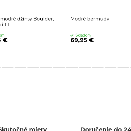
modré džínsy Boulder,
Modré bermudy
d fit
dom
Skladom
5 €
69,95 €
Skutočné miery
Doručenie do 24