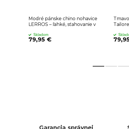
Modré pánske chino nohavice
Tmavo
LERROS – ľahké, sťahovanie v
Tailore
páse
Skladom
Skla
79,95 €
79,9
Garancia správnej