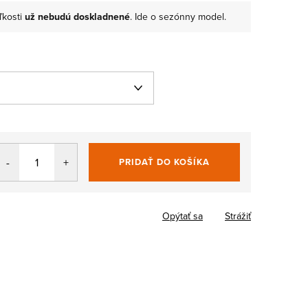
ľkosti
už nebudú doskladnené
. Ide o sezónny model.
PRIDAŤ DO KOŠÍKA
Jednotková
cena:
Opýtať sa
Strážiť