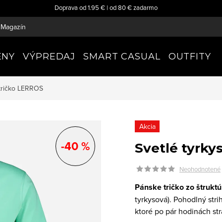
Doprava od 1.95 € | od 80 € zadarmo
Magazín
ENY
VÝPREDAJ
SMART CASUAL
OUTFITY
tričko
LERROS
Akcia
-40 %
Svetlé tyrky
Neohodnotené
Pánske tričko zo štrukt
tyrkysová). Pohodlný stri
ktoré po pár hodinách str