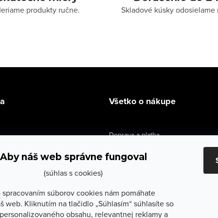
eriame produkty ručne.
Skladové kúsky odosielame 
la
Všetko o nákupe
Doprava a platba
údaje
Výmena a vrátenie
Aby náš web správne fungoval
e obchodu
Obchodné podmienky
(súhlas s cookies)
služby
Reklamačné podmienky
 spracovaním súborov cookies nám pomáhate
š web. Kliknutím na tlačidlo „Súhlasím“ súhlasíte so
lečenie
Ochrana osobných údajov
personalizovaného obsahu, relevantnej reklamy a