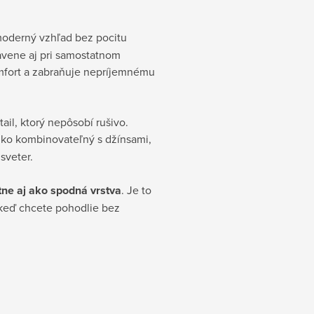
oderný vzhľad bez pocitu
pravene aj pri samostatnom
omfort a zabraňuje nepríjemnému
ail, ktorý nepôsobí rušivo.
ahko kombinovateľný s džínsami,
sveter.
ne aj ako spodná vrstva
. Je to
 keď chcete pohodlie bez