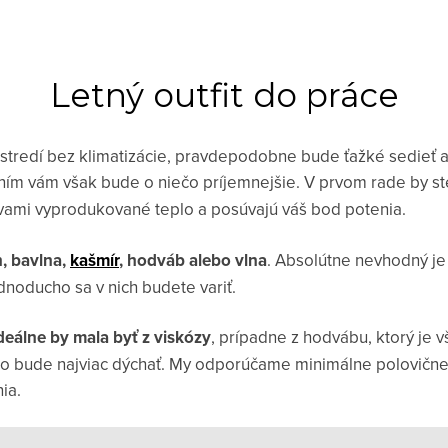
Letný outfit do práce
stredí bez klimatizácie, pravdepodobne bude ťažké sedieť a
ím vám však bude o niečo príjemnejšie. V prvom rade by ste
 vami vyprodukované teplo a posúvajú váš bod potenia.
n, bavlna,
kašmír
, hodváb alebo vlna
. Absolútne nevhodný je
dnoducho sa v nich budete variť.
deálne by mala byť z viskózy
, prípadne z hodvábu, ktorý je 
 to bude najviac dýchať. My odporúčame minimálne polovične
ia.