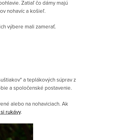
pohlavie. Zatiaľ čo dámy majú
v nohavíc a košieľ.
ich výbere mali zamerať.
šuštiakov" a teplákových súprav z
obie a spoločenské postavenie.
vené alebo na nohaviciach. Ak
si rukávy
.