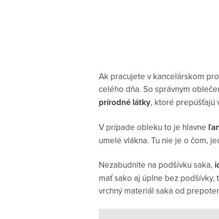
Ak pracujete v kancelárskom pro
celého dňa. So správnym oblečen
prírodné látky
, ktoré prepúšťajú
V prípade obleku to je hlavne
ľa
umelé vlákna. Tu nie je o čom, je
Nezabudnite na podšívku saka,
i
mať sako aj úplne bez podšívky,
vrchný materiál saka od prepoten