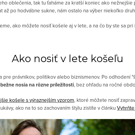
ho oblečenia, tak tu ťaháme za kratší koniec ako nežnejšie 
at až po hodvábne sukne, nám ostalo na výber niekoľko druho
e, ako môžete nosiť košele aj v lete, a na čo by ste sa pri 
Ako nosiť v lete košeľu
a pre právnikov, politikov alebo biznismenov. Po odhodení "
s
bežne nosia na rôzne príležitosti
, bez ohľadu na ročné obd
jšie košele s výraznejším vzorom
, ktoré môžete nosiť zapra
rukávy, ako na to so zachovaním štýlu zistíte v článku
Vyhrňte 