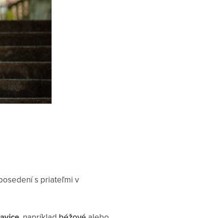
 posedení s priateľmi v
avice
, napríklad
béžové
alebo