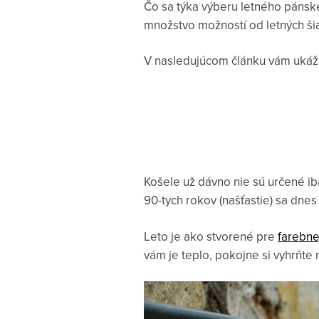
Čo sa týka výberu letného pánske
množstvo možností od letných ši
V nasledujúcom článku vám ukážem
Košele už dávno nie sú určené ib
90-tych rokov (našťastie) sa dne
Leto je ako stvorené pre
farebne
vám je teplo, pokojne si vyhrňte 