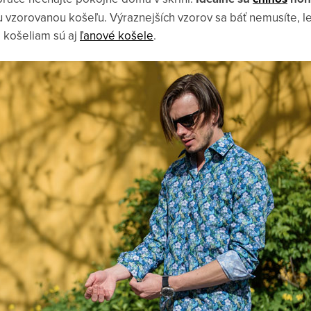
u vzorovanou košeľu. Výraznejších vzorov sa báť nemusíte, le
 košeliam sú aj
ľanové košele
.