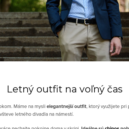
Letný outfit na voľný čas
 bokom. Máme na mysli
elegantnejší outfit
, ktorý využijete pri
ávšteve letného divadla na námestí.
práce nechajte pokojne doma v skrini.
Ideálne sú
chinos
noh