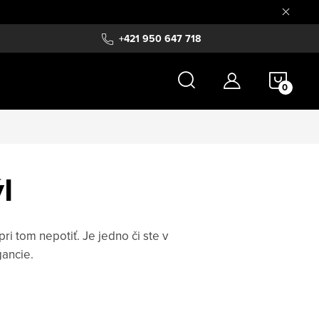
+421 950 647 718
NÁKU
KOŠÍ
l
i tom nepotiť. Je jedno či ste v
gancie.