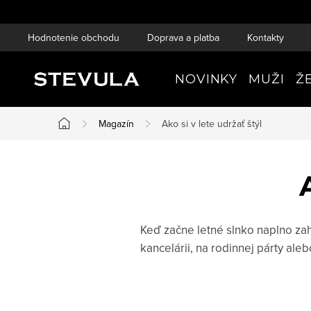
Prejsť
na
Hodnotenie obchodu
Doprava a platba
Kontakty
obsah
NOVINKY
MUŽI
Ž
Magazín
Ako si v lete udržať štýl
Domov
Keď začne letné slnko naplno zahr
kancelárii, na rodinnej párty al