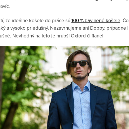
avíc.
tí, že ideálne košele do práce sú
100 % bavlnené košele
. Čo
ľahký a vysoko priedušný. Nezavrhujeme ani Dobby, prípadne 
ušné. Nevhodný na leto je hrubší Oxford či flanel.