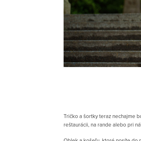
Tričko a šortky teraz nechajme
reštaurácii, na rande alebo pri n
Oblek a košeľu, ktoré nosíte do 