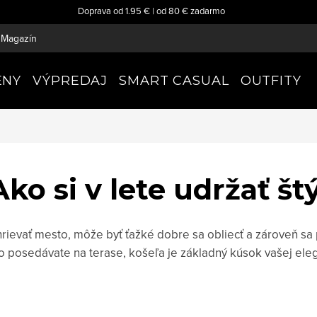
Doprava od 1.95 € | od 80 € zadarmo
Magazín
ENY
VÝPREDAJ
SMART CASUAL
OUTFITY
Ako si v lete udržať štý
ievať mesto, môže byť ťažké dobre sa obliecť a zároveň sa pr
ebo posedávate na terase, košeľa je základný kúsok vašej ele