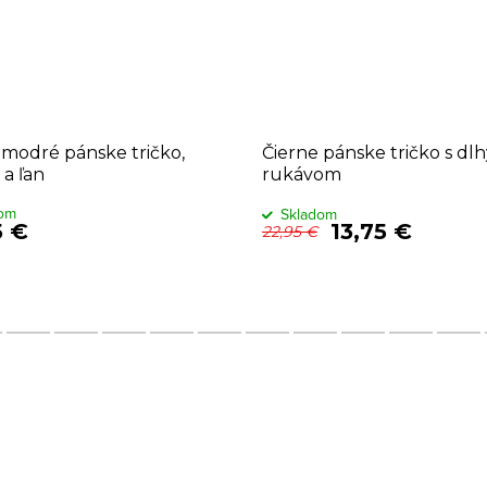
odré pánske tričko,
Čierne pánske tričko s dl
 a ľan
rukávom
dom
Skladom
5 €
13,75 €
22,95 €