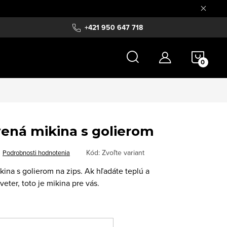
+421 950 647 718
NÁKU
KOŠÍ
ená mikina s golierom
Kód:
Zvoľte variant
Podrobnosti hodnotenia
kina s golierom na zips.
Ak hľadáte teplú a
eter, toto je mikina pre vás.