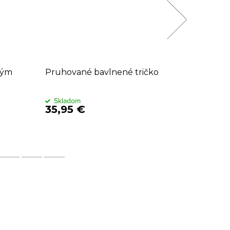
hým
Pruhované bavlnené tričko
Čierne S
Skladom
Sklado
35,95 €
24,95