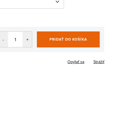
PRIDAŤ DO KOŠÍKA
Jednotková
cena:
Opýtať sa
Strážiť