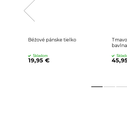
čko - 2
Béžové pánske tielko
Tmavom
bavlna
Skladom
Skla
19,95 €
45,9