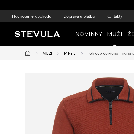
Prejsť
na
Hodnotenie obchodu
Doprava a platba
Kontakty
obsah
NOVINKY
MUŽI
Ž
MUŽI
Mikiny
Tehlovo-červená mikina 
Domov