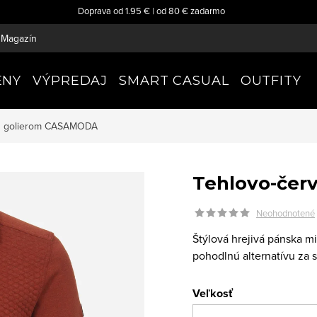
Doprava od 1.95 € | od 80 € zadarmo
Magazín
ENY
VÝPREDAJ
SMART CASUAL
OUTFITY
s golierom
CASAMODA
Tehlovo-červ
Neohodnotené
Štýlová hrejivá pánska mi
pohodlnú alternatívu za sv
Veľkosť