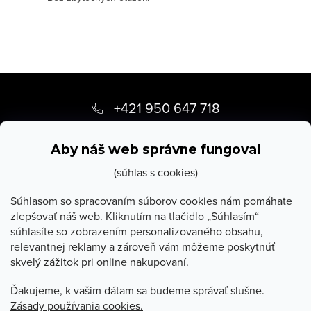
i
s
u
Z
á
+421 950 647 718
p
info
@
stevula.sk
ä
Aby náš web správne fungoval
t
(súhlas s cookies)
i
Súhlasom so spracovaním súborov cookies nám pomáhate
zlepšovať náš web. Kliknutím na tlačidlo „Súhlasím“
e
súhlasíte so zobrazením personalizovaného obsahu,
O Stevula
relevantnej reklamy a zároveň vám môžeme poskytnúť
skvelý zážitok pri online nakupovaní.
Všetko o nákupe
Ďakujeme, k vašim dátam sa budeme správať slušne.
Zásady používania cookies.