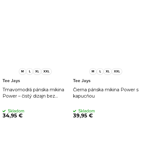
M
L
XL
XXL
M
L
XL
XXL
Tee Jays
Tee Jays
Tmavomodrá pánska mikina
Čierna pánska mikina Power s
Power – čistý dizajn bez
kapucňou
potlače
Skladom
Skladom
34,95 €
39,95 €