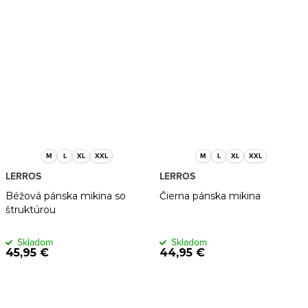
M
L
XL
XXL
M
L
XL
XXL
LERROS
LERROS
Béžová pánska mikina so
Čierna pánska mikina
štruktúrou
Skladom
Skladom
45,95 €
44,95 €