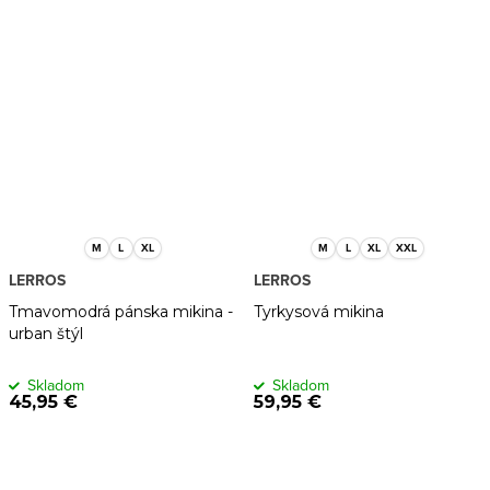
M
L
XL
M
L
XL
XXL
LERROS
LERROS
Tmavomodrá pánska mikina -
Tyrkysová mikina
urban štýl
Skladom
Skladom
45,95 €
59,95 €