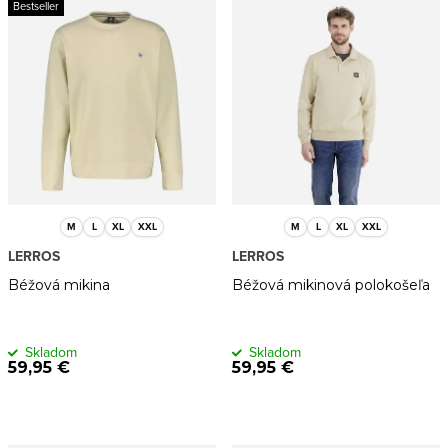
s
n
Bestseller
Najpredávanejšie
p
i
r
e
Abecedne
o
p
d
r
u
o
k
d
t
u
M
L
XL
XXL
M
L
XL
XXL
LERROS
LERROS
o
k
Béžová mikina
Béžová mikinová polokošeľa
v
t
o
Skladom
Skladom
v
59,95 €
59,95 €