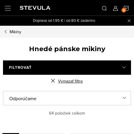
Prejsť
N
na
obsah
Doprava od 1.95 € | od 80 € zadarmo
K
Mikiny
Hnedé pánske mikiny
FILTROVAŤ
Vymazať filtre
V
R
Odporúčame
ý
a
Najlacnejšie
p
d
64
položiek celkom
i
e
Najdrahšie