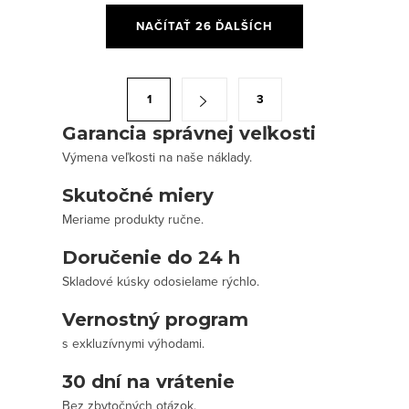
O
NAČÍTAŤ 26 ĎALŠÍCH
v
l
á
S
1
3
d
t
a
Garancia správnej veľkosti
r
c
Výmena veľkosti na naše náklady.
á
i
n
Skutočné miery
e
k
Meriame produkty ručne.
p
o
r
Doručenie do 24 h
v
v
Skladové kúsky odosielame rýchlo.
a
k
n
Vernostný program
y
i
s exkluzívnymi výhodami.
v
e
ý
30 dní na vrátenie
p
Bez zbytočných otázok.