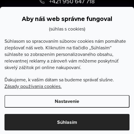
á
+421 950 647 718
p
info
@
stevula.sk
ä
Aby náš web správne fungoval
t
(súhlas s cookies)
i
Súhlasom so spracovaním súborov cookies nám pomáhate
zlepšovať náš web. Kliknutím na tlačidlo „Súhlasím“
e
súhlasíte so zobrazením personalizovaného obsahu,
O Stevula
relevantnej reklamy a zároveň vám môžeme poskytnúť
skvelý zážitok pri online nakupovaní.
Všetko o nákupe
Ďakujeme, k vašim dátam sa budeme správať slušne.
Zásady používania cookies.
Poradňa
Nastavenie
Copyright 2026
Stevula.sk
. Všetky práva vyhradené.
Upraviť
nastavenie cookies
Súhlasím
Vytvoril Shoptet