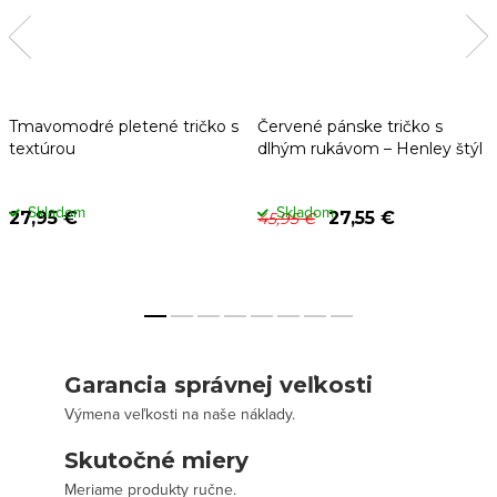
Tmavomodré pletené tričko s
Červené pánske tričko s
textúrou
dlhým rukávom – Henley štýl
Skladom
Skladom
27,95 €
27,55 €
45,95 €
Garancia správnej veľkosti
Výmena veľkosti na naše náklady.
Skutočné miery
Meriame produkty ručne.