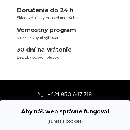
Doručenie do 24 h
Skladové kúsky odosielame rýchlo.
Vernostný program
s exkluzívnymi výhodami.
30 dní na vrátenie
Bez zbytočných otázok.
Z
á
+421 950 647 718
p
info
@
stevula.sk
ä
Aby náš web správne fungoval
t
(súhlas s cookies)