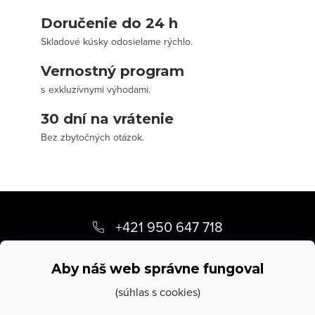
Doručenie do 24 h
Skladové kúsky odosielame rýchlo.
Vernostný program
s exkluzívnymi výhodami.
30 dní na vrátenie
Bez zbytočných otázok.
Z
á
+421 950 647 718
p
info
@
stevula.sk
ä
Aby náš web správne fungoval
t
(súhlas s cookies)