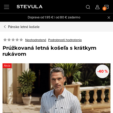
Prejsť
N
na
obsah
Doprava od 1.95 € | od 80 € zadarmo
K
Pánske letné košele
Neohodnotené
Podrobnosti hodnotenia
Prúžkovaná letná košeľa s krátkym
rukávom
Akcia
-40 %