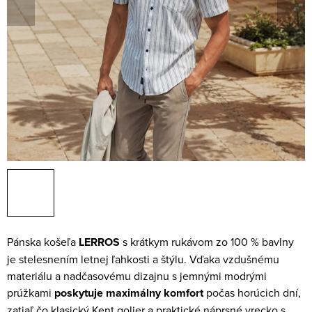
Pánska košeľa
LERROS
s krátkym rukávom zo 100 % bavlny
je stelesnením letnej ľahkosti a štýlu. Vďaka vzdušnému
materiálu a nadčasovému dizajnu s jemnými modrými
prúžkami
poskytuje maximálny komfort
počas horúcich dní,
zatiaľ čo klasický Kent golier a praktické náprsné vrecko s