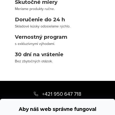
Skutočné miery
Meriame produkty ručne.
Doručenie do 24 h
Skladové kúsky odosielame rýchlo.
Vernostný program
s exkluzívnymi výhodami.
30 dní na vrátenie
Bez zbytočných otázok.
Z
á
+421 950 647 718
p
info
@
stevula.sk
ä
Aby náš web správne fungoval