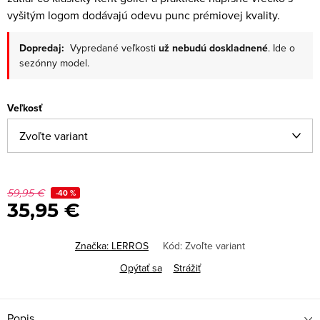
vyšitým logom dodávajú odevu punc prémiovej kvality.
Dopredaj:
Vypredané veľkosti
už nebudú doskladnené
. Ide o
sezónny model.
Veľkosť
59,95 €
-40 %
35,95 €
Značka:
LERROS
Kód:
Zvoľte variant
Opýtať sa
Strážiť
Popis