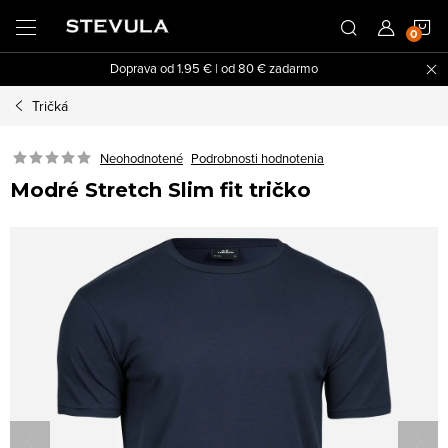
Prejsť
N
na
obsah
Doprava od 1.95 € | od 80 € zadarmo
K
Tričká
Neohodnotené
Podrobnosti hodnotenia
Modré Stretch Slim fit tričko