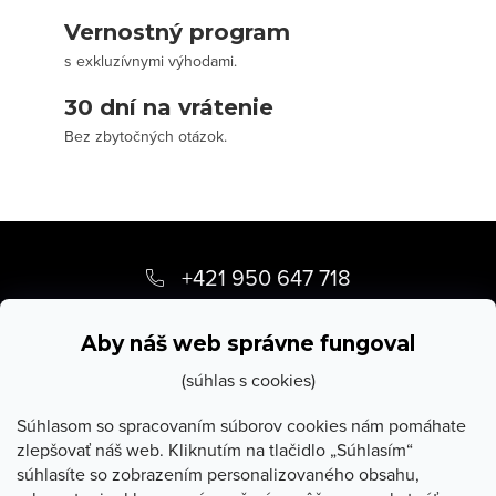
Vernostný program
s exkluzívnymi výhodami.
30 dní na vrátenie
Bez zbytočných otázok.
Z
á
+421 950 647 718
p
info
@
stevula.sk
ä
Aby náš web správne fungoval
t
(súhlas s cookies)
i
Súhlasom so spracovaním súborov cookies nám pomáhate
zlepšovať náš web. Kliknutím na tlačidlo „Súhlasím“
e
súhlasíte so zobrazením personalizovaného obsahu,
O Stevula