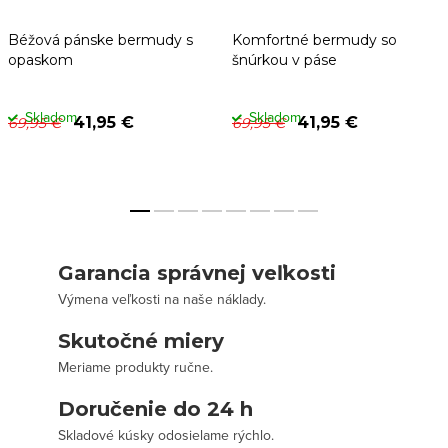
Béžová pánske bermudy s
Komfortné bermudy so
opaskom
šnúrkou v páse
Skladom
Skladom
41,95 €
41,95 €
69,95 €
69,95 €
Garancia správnej veľkosti
Výmena veľkosti na naše náklady.
Skutočné miery
Meriame produkty ručne.
Doručenie do 24 h
Skladové kúsky odosielame rýchlo.