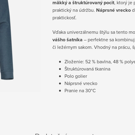
mäkký a štruktúrovaný pocit
, ktorý j
praktický na údržbu.
Náprsné vrecko
d
praktickosť.
Vďaka univerzálnemu štýlu sa tento m
vášho šatníka
– perfektne sa kombinuj
či ležérnym sakom. Vhodný na prácu, špo
Zloženie: 52 % bavlna, 48 % poly
Štruktúrovaná tkanina
Polo golier
Náprsné vrecko
Pranie na
30°C