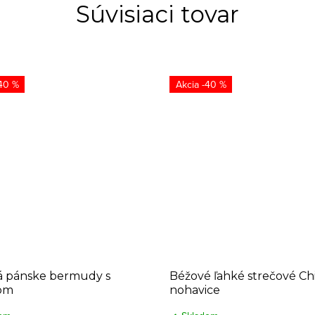
Súvisiaci tovar
40 %
-40 %
á pánske bermudy s
Béžové ľahké strečové Ch
om
nohavice