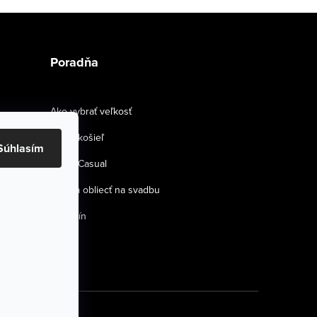
Poradňa
Ako vybrať veľkosť
Strihy košieľ
Súhlasím
Smart Casual
Ako sa obliecť na svadbu
Magazín