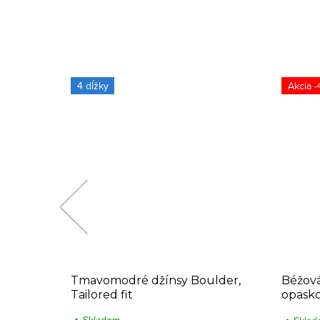
4 dĺžky
-
asy v
Tmavomodré džínsy Boulder,
Béžov
Tailored fit
opask