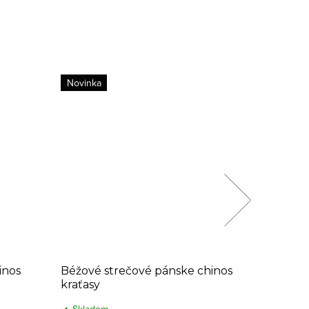
Novinka
4 dĺžky
inos
Béžové strečové pánske chinos
Krémové
kraťasy
nohavic