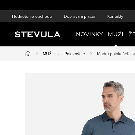
Prejsť
na
Hodnotenie obchodu
Doprava a platba
Kontakty
obsah
NOVINKY
MUŽI
Ž
MUŽI
Polokošele
Modrá polokošeľa so
Domov