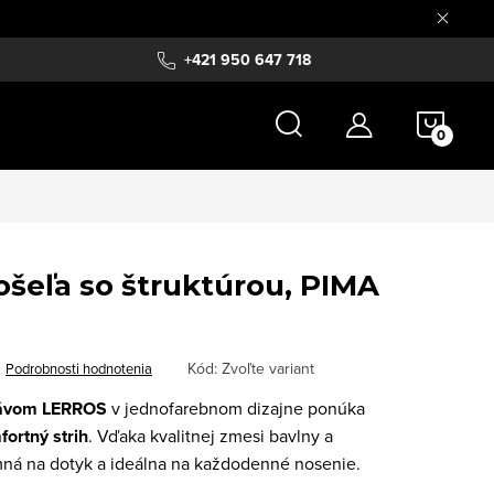
+421 950 647 718
NÁKU
KOŠÍ
šeľa so štruktúrou, PIMA
Kód:
Zvoľte variant
Podrobnosti hodnotenia
kávom LERROS
v jednofarebnom dizajne ponúka
ortný strih
. Vďaka kvalitnej zmesi bavlny a
emná na dotyk a ideálna na každodenné nosenie.