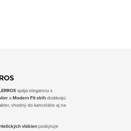
RROS
 LERROS
spája eleganciu s
lier
a
Modern Fit strih
dodávajú
kter, vhodný do kancelárie aj na
yntetických vlákien
poskytuje