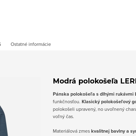
S
Ostatné informácie
Modrá polokošeľa LE
Pánska polokošeľa s dlhými rukávmi
funkčnosťou.
Klasický polokošeľový go
polokošeli upravený, no uvoľnený chara
voľný čas.
Materiálová zmes
kvalitnej bavlny a s