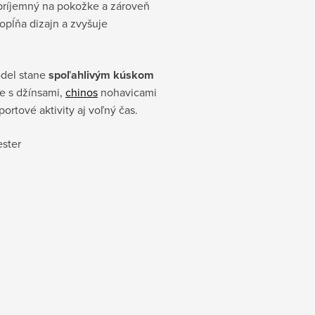
e príjemný na pokožke a zároveň
opĺňa dizajn a zvyšuje
odel stane
spoľahlivým kúskom
e s džínsami,
chinos
nohavicami
rtové aktivity aj voľný čas.
ester