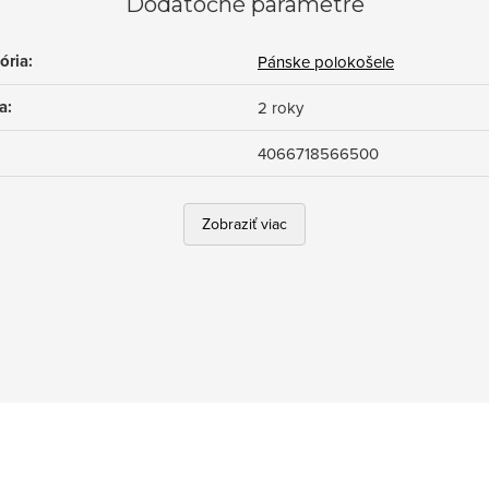
Dodatočné parametre
ória
:
Pánske polokošele
a
:
2 roky
4066718566500
Zobraziť viac