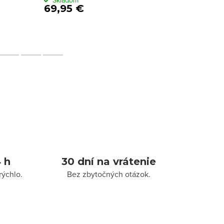
Skladom
Sklado
69,95 €
69,95
 h
30 dní na vrátenie
rýchlo.
Bez zbytočných otázok.