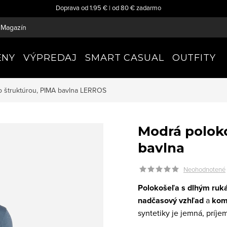
Doprava od 1.95 € | od 80 € zadarmo
Magazín
ENY
VÝPREDAJ
SMART CASUAL
OUTFITY
 štruktúrou, PIMA bavlna
LERROS
Modrá poloko
bavlna
Neohodnotené
Polokošeľa s dlhým ru
nadčasový vzhľad
a
komf
syntetiky je jemná, príj