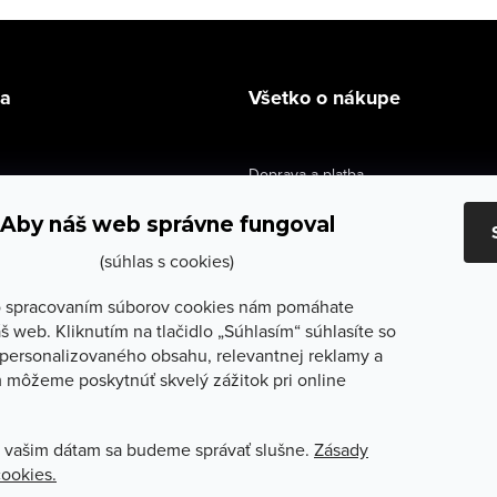
la
Všetko o nákupe
Doprava a platba
údaje
Výmena a vrátenie
Aby náš web správne fungoval
e obchodu
Obchodné podmienky
(súhlas s cookies)
služby
Reklamačné podmienky
 spracovaním súborov cookies nám pomáhate
š web. Kliknutím na tlačidlo „Súhlasím“ súhlasíte so
lečenie
Ochrana osobných údajov
personalizovaného obsahu, relevantnej reklamy a
 môžeme poskytnúť skvelý zážitok pri online
Odstúpenie od zmluvy
 vašim dátam sa budeme správať slušne.
Zásady
cookies.