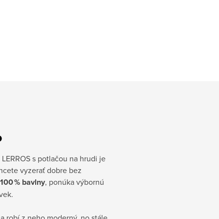
o
ko LERROS s potlačou na hrudi je
hcete vyzerať dobre bez
 100 % bavlny
, ponúka výbornú
vek.
 a robí z neho moderný, no stále