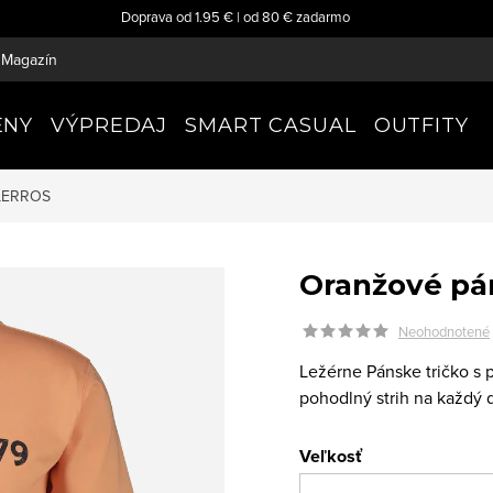
Doprava od 1.95 € | od 80 € zadarmo
Magazín
ENY
VÝPREDAJ
SMART CASUAL
OUTFITY
LERROS
Oranžové pán
Neohodnotené
Ležérne Pánske tričko s 
pohodlný strih na každý 
Veľkosť