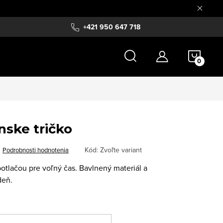
+421 950 647 718
NÁKU
KOŠÍ
ske tričko
Kód:
Zvoľte variant
Podrobnosti hodnotenia
potlačou pre voľný čas. Bavlnený materiál a
deň.