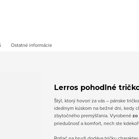
S
Ostatné informácie
Lerros pohodlné tričk
Štýl, ktorý hovorí za vás – pánske trič
ideálnym kúskom na bežné dni, kedy c
zbytočného premýšľania. Vyrobené
zo
priedušnosť a komfort, nech ste kdekoľ
Potlač na hrudi dodáva tričku charakter