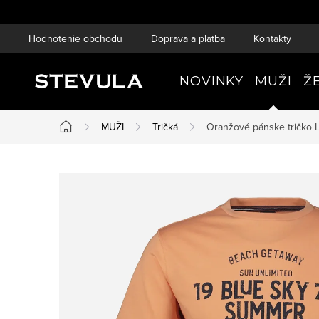
Prejsť
na
Hodnotenie obchodu
Doprava a platba
Kontakty
obsah
NOVINKY
MUŽI
Ž
MUŽI
Tričká
Oranžové pánske tričko
Domov