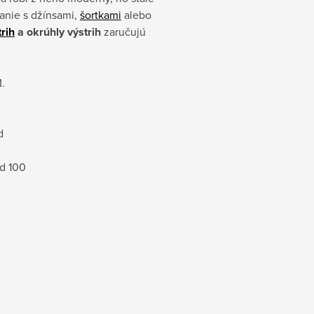
anie s džínsami,
šortkami
alebo
trih
a okrúhly výstrih
zaručujú
.
d
rd 100