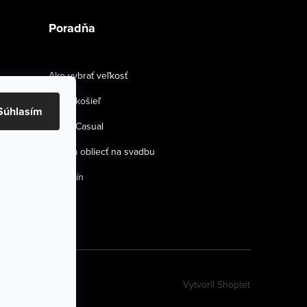
Poradňa
Ako vybrať veľkosť
Strihy košieľ
Súhlasím
Smart Casual
Ako sa obliecť na svadbu
Magazín
Vytvoril Shoptet