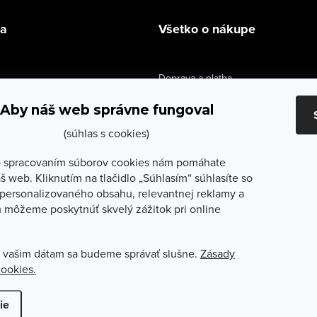
la
Všetko o nákupe
Doprava a platba
údaje
Výmena a vrátenie
Aby náš web správne fungoval
e obchodu
Obchodné podmienky
(súhlas s cookies)
služby
Reklamačné podmienky
 spracovaním súborov cookies nám pomáhate
š web. Kliknutím na tlačidlo „Súhlasím“ súhlasíte so
lečenie
Ochrana osobných údajov
personalizovaného obsahu, relevantnej reklamy a
 môžeme poskytnúť skvelý zážitok pri online
Odstúpenie od zmluvy
 vašim dátam sa budeme správať slušne.
Zásady
cookies.
ť nastavenie cookies
ie