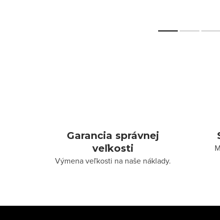
Garancia správnej
veľkosti
M
Výmena veľkosti na naše náklady.
Z