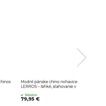
Novinka
4 dĺžky
hinos
Modré pánske chino nohavice
Čierne 
LERROS – ľahké, sťahovanie v
páse
Skladom
Sklado
79,95 €
69,95