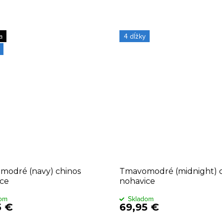
a
4 dĺžky
modré (navy) chinos
Tmavomodré (midnight) c
ce
nohavice
dom
Skladom
5 €
69,95 €