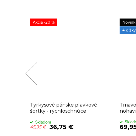
-20 %
Novink
4 dĺžky
Tyrkysové pánske plavkové
Tmavo
šortky - rýchloschnúce
nohavi
Skla
Skladom
36,75 €
69,9
45,95 €