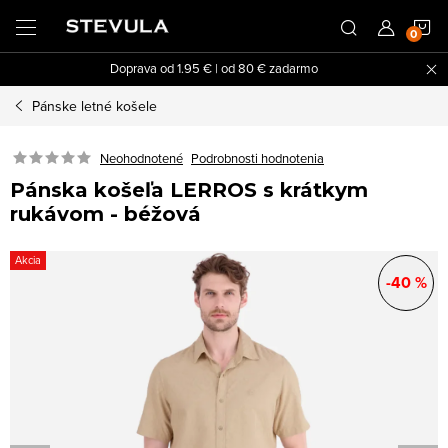
Prejsť
N
na
obsah
Doprava od 1.95 € | od 80 € zadarmo
K
Pánske letné košele
Neohodnotené
Podrobnosti hodnotenia
Pánska košeľa LERROS s krátkym
rukávom - béžová
Akcia
-40 %