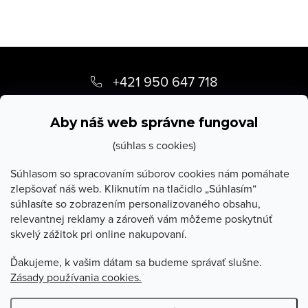
Z
á
+421 950 647 718
p
info
@
stevula.sk
ä
Aby náš web správne fungoval
t
(súhlas s cookies)
i
Súhlasom so spracovaním súborov cookies nám pomáhate
zlepšovať náš web. Kliknutím na tlačidlo „Súhlasím“
e
súhlasíte so zobrazením personalizovaného obsahu,
O Stevula
relevantnej reklamy a zároveň vám môžeme poskytnúť
skvelý zážitok pri online nakupovaní.
Všetko o nákupe
Ďakujeme, k vašim dátam sa budeme správať slušne.
Zásady používania cookies.
Poradňa