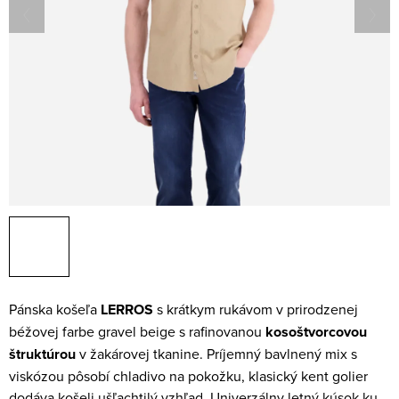
Pánska košeľa
LERROS
s krátkym rukávom v prirodzenej
béžovej farbe gravel beige s rafinovanou
kosoštvorcovou
štruktúrou
v žakárovej tkanine. Príjemný bavlnený mix s
viskózou pôsobí chladivo na pokožku, klasický kent golier
dodáva košeli ušľachtilý vzhľad. Univerzálny letný kúsok ku