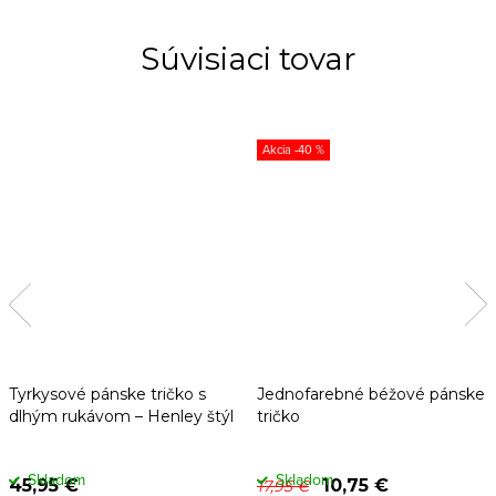
Súvisiaci tovar
-40 %
Tyrkysové pánske tričko s
Jednofarebné béžové pánske
dlhým rukávom – Henley štýl
tričko
Skladom
Skladom
45,95 €
10,75 €
17,95 €