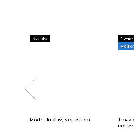
Novinka
Novink
4 dĺžky
aťasy s
Modré kraťasy s opaskom
Tmavo
nohavi