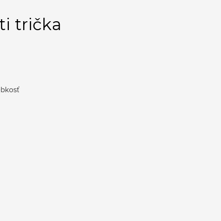
i trička
ebkosť