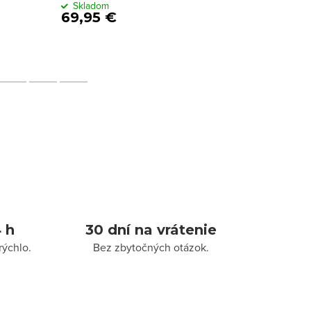
Skladom
Sklado
69,95 €
79,95
 h
30 dní na vrátenie
rýchlo.
Bez zbytočných otázok.