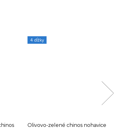
4 dĺžky
hinos
Olivovo-zelené chinos nohavice
Modré d