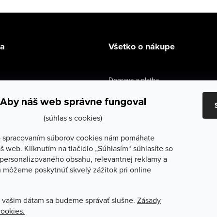
la
Všetko o nákupe
Doprava a platba
údaje
Výmena a vrátenie
Aby náš web správne fungoval
e obchodu
Obchodné podmienky
(súhlas s cookies)
služby
Reklamačné podmienky
 spracovaním súborov cookies nám pomáhate
š web. Kliknutím na tlačidlo „Súhlasím“ súhlasíte so
lečenie
Ochrana osobných údajov
personalizovaného obsahu, relevantnej reklamy a
 môžeme poskytnúť skvelý zážitok pri online
Odstúpenie od zmluvy
 vašim dátam sa budeme správať slušne.
Zásady
cookies.