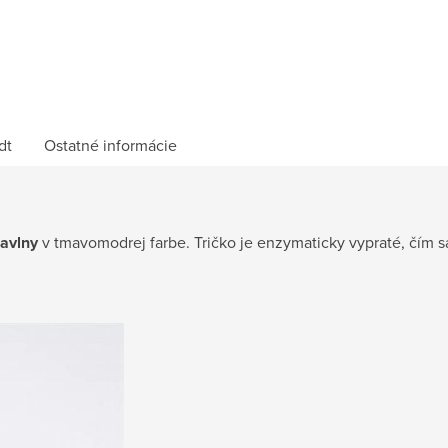
dt
Ostatné informácie
bavlny
v tmavomodrej farbe. Tričko je enzymaticky vypraté, čím 