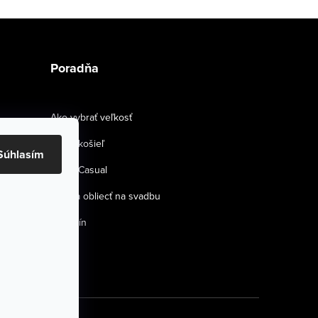
Poradňa
Ako vybrať veľkosť
Strihy košieľ
Súhlasím
Smart Casual
Ako sa obliecť na svadbu
Magazín