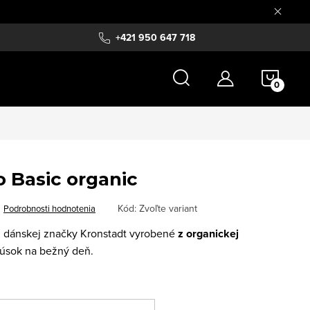
+421 950 647 718
NÁKU
KOŠÍ
o Basic organic
Kód:
Zvoľte variant
Podrobnosti hodnotenia
od dánskej značky Kronstadt vyrobené
z organickej
kúsok na bežný deň.