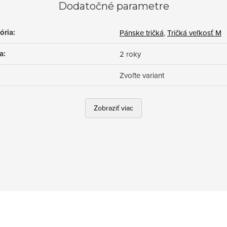
Dodatočné parametre
ória
:
Pánske tričká
,
Tričká veľkosť M
a
:
2 roky
Zvoľte variant
Zobraziť viac