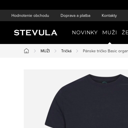
Prejsť
na
Hodnotenie obchodu
Doprava a platba
Kontakty
obsah
NOVINKY
MUŽI
Ž
MUŽI
Tričká
Pánske tričko Basic orga
Domov