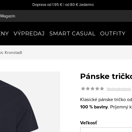
Doprava od 1.95 € | od 80 € zadarmo
Magazín
ENY
VÝPREDAJ
SMART CASUAL
OUTFITY
nic
Kronstadt
Pánske tričk
Neohodnotené
Klasické pánske tričko 
100 % bavlny
. Príjemný 
Veľkosť