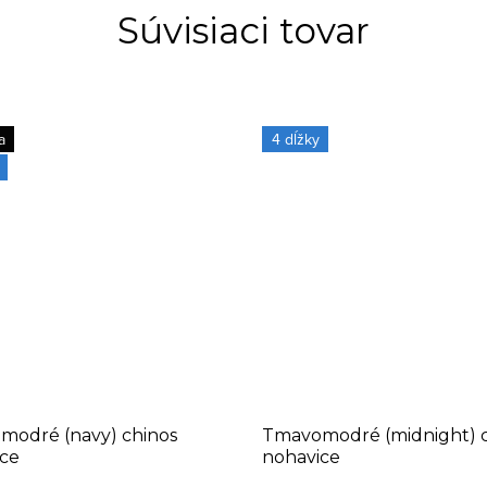
Súvisiaci tovar
a
4 dĺžky
modré (navy) chinos
Tmavomodré (midnight) c
ce
nohavice