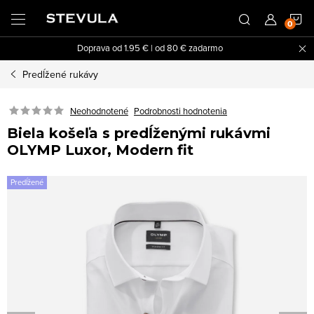
Prejsť
N
na
obsah
Doprava od 1.95 € | od 80 € zadarmo
K
Predĺžené rukávy
Neohodnotené
Podrobnosti hodnotenia
Biela košeľa s predĺženými rukávmi
OLYMP Luxor, Modern fit
Predĺžené