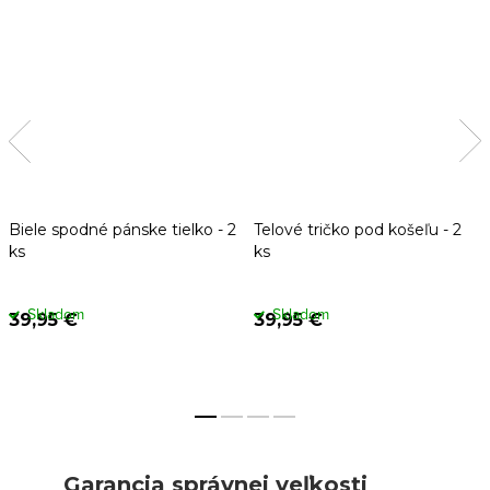
Biele spodné pánske tielko - 2
Telové tričko pod košeľu - 2
ks
ks
Skladom
Skladom
39,95 €
39,95 €
Garancia správnej veľkosti