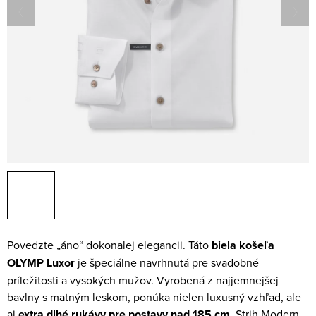
Povedzte „áno“ dokonalej elegancii. Táto
biela košeľa
OLYMP Luxor
je špeciálne navrhnutá pre svadobné
príležitosti a vysokých mužov. Vyrobená z najjemnejšej
bavlny s matným leskom, ponúka nielen luxusný vzhľad, ale
aj
extra dlhé rukávy pre postavy nad 185 cm
. Strih Modern