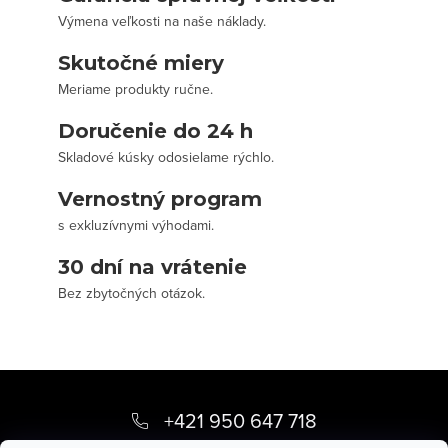
Výmena veľkosti na naše náklady.
Skutočné miery
Meriame produkty ručne.
Doručenie do 24 h
Skladové kúsky odosielame rýchlo.
Vernostný program
s exkluzívnymi výhodami.
30 dní na vrátenie
Bez zbytočných otázok.
Z
á
+421 950 647 718