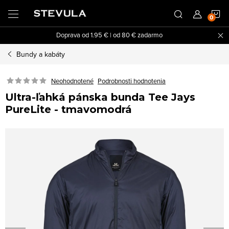
Prejsť
N
na
obsah
Doprava od 1.95 € | od 80 € zadarmo
K
Bundy a kabáty
Neohodnotené
Podrobnosti hodnotenia
Ultra-ľahká pánska bunda Tee Jays
PureLite - tmavomodrá