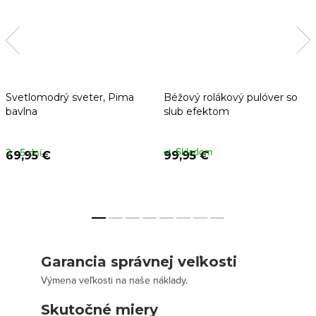
Svetlomodrý sveter, Pima
Béžový rolákový pulóver so
bavlna
slub efektom
Skladom
3 - 5 dní
69,95 €
99,95 €
Garancia správnej veľkosti
Výmena veľkosti na naše náklady.
Skutočné miery