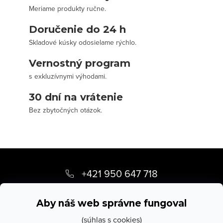
Meriame produkty ručne.
Doručenie do 24 h
Skladové kúsky odosielame rýchlo.
Vernostný program
s exkluzívnymi výhodami.
30 dní na vrátenie
Bez zbytočných otázok.
Z
á
+421 950 647 718
p
info
@
stevula.sk
ä
Aby náš web správne fungoval
t
(súhlas s cookies)