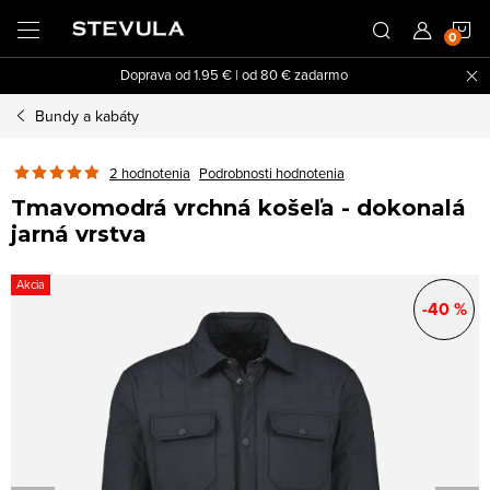
Prejsť
N
na
obsah
Doprava od 1.95 € | od 80 € zadarmo
K
Bundy a kabáty
2 hodnotenia
Podrobnosti hodnotenia
Tmavomodrá vrchná košeľa - dokonalá
jarná vrstva
Akcia
-40 %