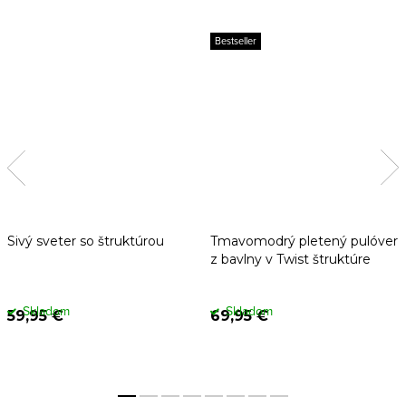
Bestseller
Sivý sveter so štruktúrou
Tmavomodrý pletený pulóver
z bavlny v Twist štruktúre
Skladom
Skladom
59,95 €
69,95 €