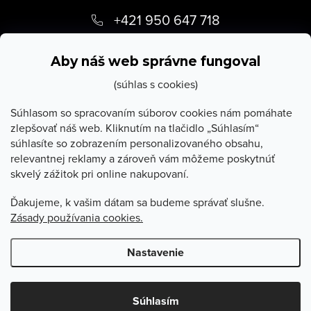
á
+421 950 647 718
p
info
@
stevula.sk
ä
Aby náš web správne fungoval
t
(súhlas s cookies)
i
Súhlasom so spracovaním súborov cookies nám pomáhate
zlepšovať náš web. Kliknutím na tlačidlo „Súhlasím“
e
súhlasíte so zobrazením personalizovaného obsahu,
O Stevula
relevantnej reklamy a zároveň vám môžeme poskytnúť
skvelý zážitok pri online nakupovaní.
Všetko o nákupe
Ďakujeme, k vašim dátam sa budeme správať slušne.
Zásady používania cookies.
Poradňa
Nastavenie
Copyright 2026
Stevula.sk
. Všetky práva vyhradené.
Upraviť
nastavenie cookies
Súhlasím