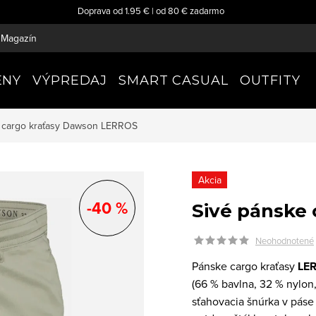
Doprava od 1.95 € | od 80 € zadarmo
Magazín
ENY
VÝPREDAJ
SMART CASUAL
OUTFITY
 cargo kraťasy Dawson
LERROS
Akcia
-40 %
Sivé pánske
Neohodnotené
Pánske cargo kraťasy
LE
(66 % bavlna, 32 % nylon,
sťahovacia šnúrka v páse