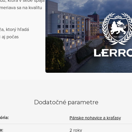
meriava sa na kvalitu
, ktorý hľadá
i aj počas
Dodatočné parametre
ória
:
Pánske nohavice a kraťasy
a
:
2 roky