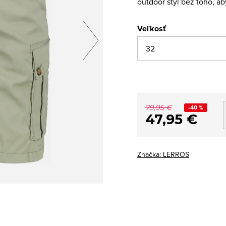
outdoor štýl bez toho, ab
Veľkosť
-40 %
79,95 €
47,95 €
Značka:
LERROS