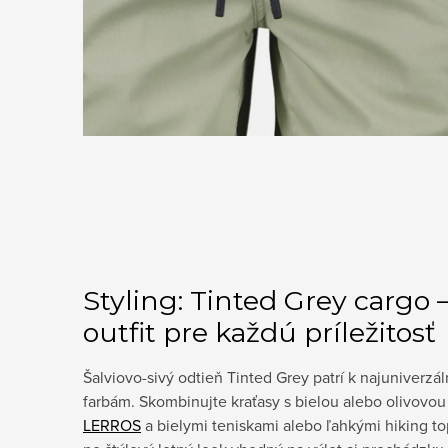
Styling: Tinted Grey cargo 
outfit pre každú príležitosť
Šalviovo-sivý odtieň Tinted Grey patrí k najuniverzá
farbám. Skombinujte kraťasy s bielou alebo olivovo
LERROS
a bielymi teniskami alebo ľahkými hiking t