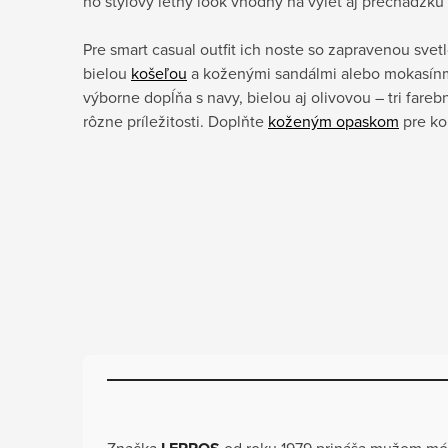
no štýlový letný look vhodný na výlet aj prechádzk
Pre smart casual outfit ich noste so zapravenou sve
bielou
košeľou
a koženými sandálmi alebo mokasínm
výborne dopĺňa s navy, bielou aj olivovou – tri fareb
rôzne príležitosti. Doplňte
koženým opaskom
pre ko
Značka
od roku 1979 prináša mužom mód