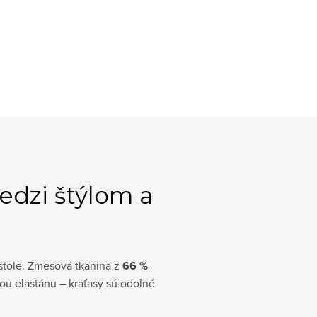
edzi štýlom a
 stole. Zmesová tkanina z
66 %
u elastánu – kraťasy sú odolné