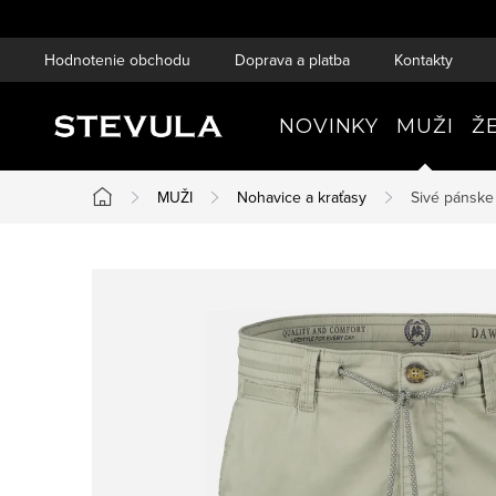
Prejsť
na
Hodnotenie obchodu
Doprava a platba
Kontakty
obsah
NOVINKY
MUŽI
Ž
MUŽI
Nohavice a kraťasy
Sivé pánske
Domov