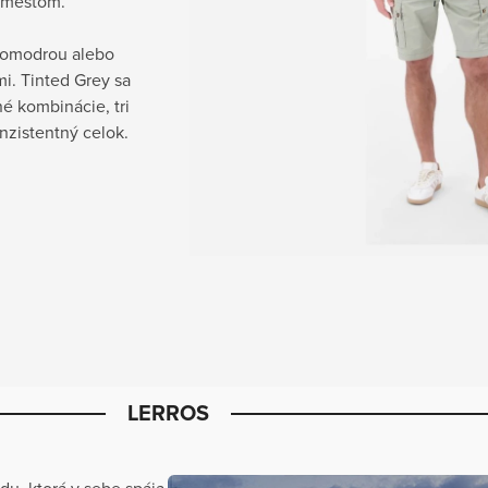
u mestom.
tlomodrou alebo
i. Tinted Grey sa
né kombinácie, tri
nzistentný celok.
LERROS
u, ktorá v sebe spája