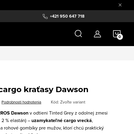
+421 950 647 718
NÁKU
KOŠÍ
 cargo kraťasy Dawson
Kód:
Zvoľte variant
Podrobnosti hodnotenia
RROS Dawson
v odtieni Tinted Grey z odolnej zmesi
 2 % elastán) –
uzamykateľné cargo vrecká
,
 a rohové gombíky pre mužov, ktorí chcú praktický