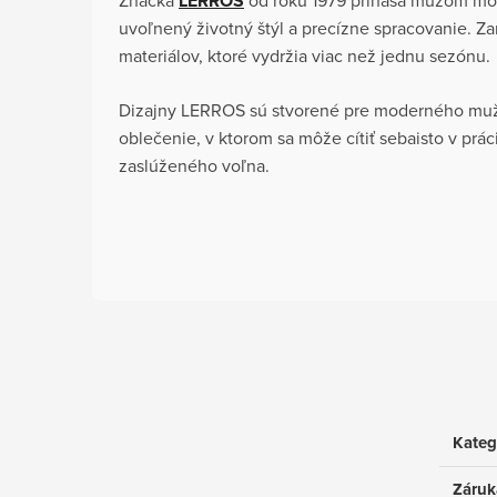
LERROS
uvoľnený životný štýl a precízne spracovanie. Za
materiálov, ktoré vydržia viac než jednu sezónu.
Dizajny LERROS sú stvorené pre moderného muža
oblečenie, v ktorom sa môže cítiť sebaisto v prác
zaslúženého voľna.
Kateg
Záruk