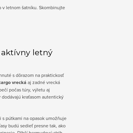
eb v letnom šatníku. Skombinujte
 aktívny letný
nuté s dôrazom na praktickosť
cargo vrecká
aj zadné vrecká
ečí počas túry, výletu aj
 dodávajú kraťasom autentický
i s pútkami na opasok umožňuje
ťasy budú sedieť presne tak, ako
rinesie. Dlhší bermudový strih