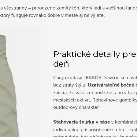
a všestranný – prirodzene zemitý tón, ktorý ladí s väčšinou fari
 ktorý funguje rovnako dobre v meste aj na výlete.
Praktické detaily pre
deň
Cargo kraťasy LERROS Dawson sú navrh
bez straty štýlu.
Uzatvárateľné bočné 
zaistia, že vaše cennosti zostanú v bezp
mestských aktivít. Rohovinové gombíky
outdoorový charakter.
Sťahovacia šnúrka v páse
v kombináci
individuálne prispôsobenie strihu – kra
potrebujete, bez ohľadu na to, čo deň p