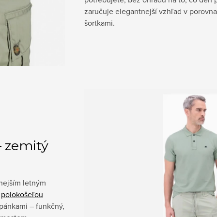
zaručuje elegantnejší vzhľad v porovna
šortkami.
– zemitý
lnejším letným
u
polokošeľou
opánkami – funkčný,