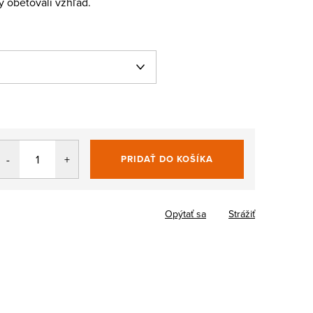
y obetovali vzhľad.
PRIDAŤ DO KOŠÍKA
Jednotková
cena:
Opýtať sa
Strážiť