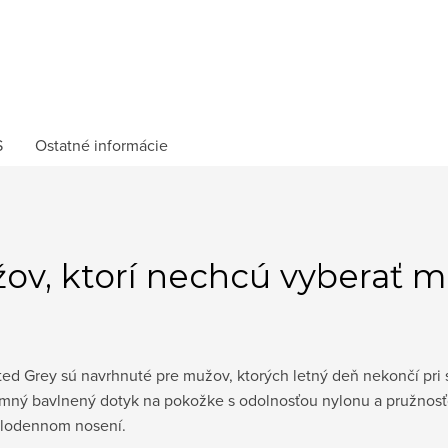
S
Ostatné informácie
ov, ktorí nechcú vyberať m
ted Grey sú navrhnuté pre mužov, ktorých letný deň nekončí pri
mný bavlnený dotyk na pokožke s odolnosťou nylonu a pružnosťo
celodennom nosení.