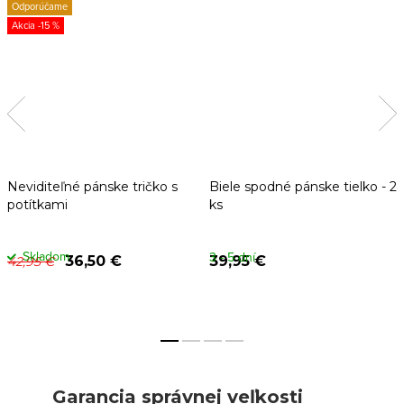
Odporúčame
-15 %
Neviditeľné pánske tričko s
Biele spodné pánske tielko - 2
potítkami
ks
Skladom
3 - 5 dní
36,50 €
39,95 €
42,95 €
Garancia správnej veľkosti