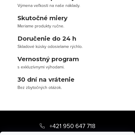
Výmena veľkosti na naše náklady.
Skutočné miery
Meriame produkty ručne.
Doručenie do 24 h
Skladové kúsky odosielame rýchlo.
Vernostný program
s exkluzívnymi výhodami.
30 dní na vrátenie
Bez zbytočných otázok.
Z
á
+421 950 647 718