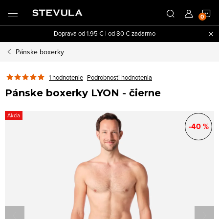
Prejsť
N
na
obsah
Doprava od 1.95 € | od 80 € zadarmo
K
Pánske boxerky
1 hodnotenie
Podrobnosti hodnotenia
Pánske boxerky LYON - čierne
Akcia
-40 %