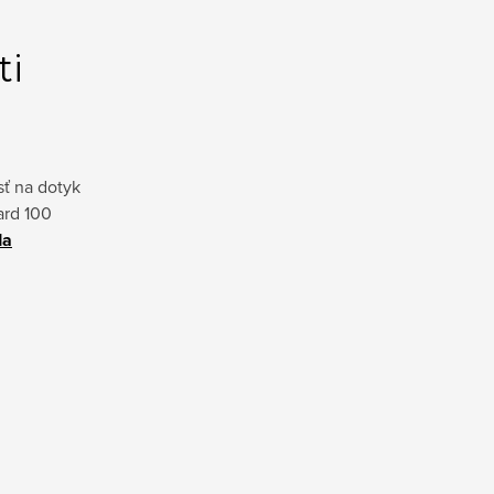
ti
sť na dotyk
ard 100
da