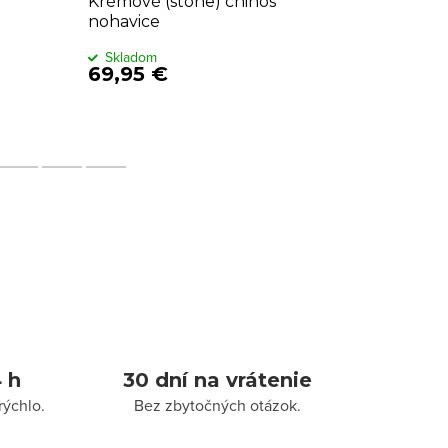
Krémové (stone) chinos
Čierne 
nohavice
Skladom
Sklado
69,95 €
69,95
 h
30 dní na vrátenie
rýchlo.
Bez zbytočných otázok.