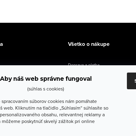
la
Všetko o nákupe
Doprava a platba
údaje
Výmena a vrátenie
Aby náš web správne fungoval
e obchodu
Obchodné podmienky
(súhlas s cookies)
služby
Reklamačné podmienky
 spracovaním súborov cookies nám pomáhate
š web. Kliknutím na tlačidlo „Súhlasím“ súhlasíte so
lečenie
Ochrana osobných údajov
personalizovaného obsahu, relevantnej reklamy a
 môžeme poskytnúť skvelý zážitok pri online
Odstúpenie od zmluvy