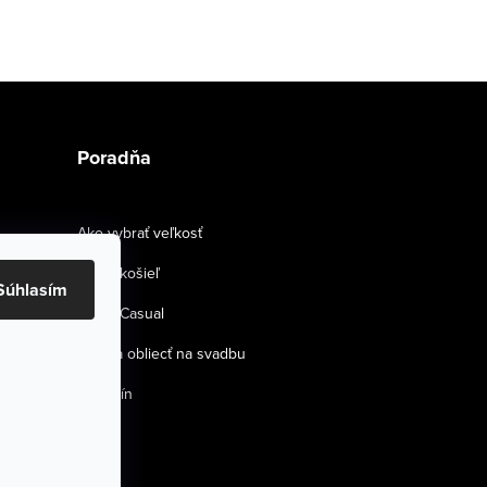
Poradňa
Ako vybrať veľkosť
Strihy košieľ
Súhlasím
Smart Casual
Ako sa obliecť na svadbu
Magazín