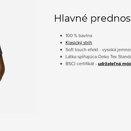
Hlavné prednos
100 % bavlna
Klasický strih
Soft touch efekt - vysoká jemno
Látka spĺňajúca Oeko Tex Stand
BSCI certifikát -
udržateľná mó