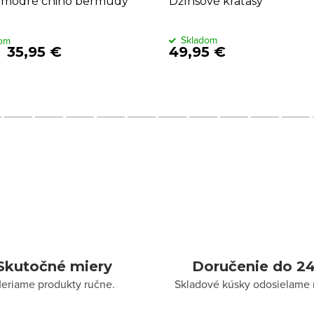
modré chino bermudy
Džínsové kraťasy
Skladom
dom
35,95 €
49,95 €
Skutočné miery
Doručenie do 24
eriame produkty ručne.
Skladové kúsky odosielame 