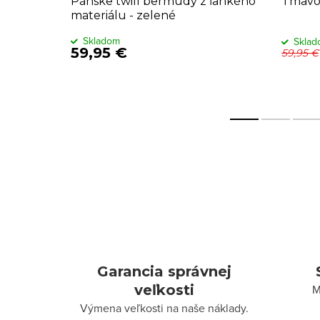
lder,
Pánske twill bermudy z ľahkého
Tmavo
materiálu - zelené
Skladom
Skla
59,95 €
59,95 €
Garancia správnej
veľkosti
M
Výmena veľkosti na naše náklady.