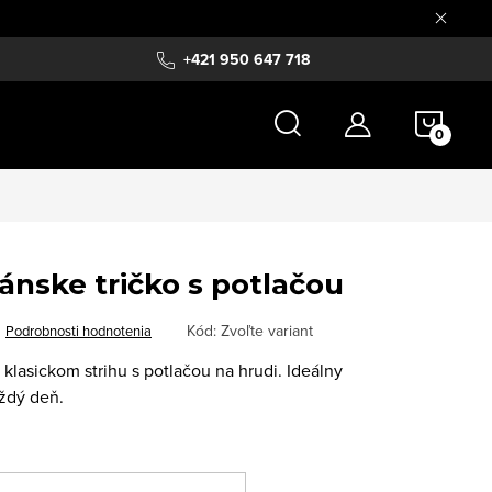
+421 950 647 718
NÁKU
KOŠÍ
nske tričko s potlačou
Kód:
Zvoľte variant
Podrobnosti hodnotenia
klasickom strihu s potlačou na hrudi. Ideálny
ždý deň.