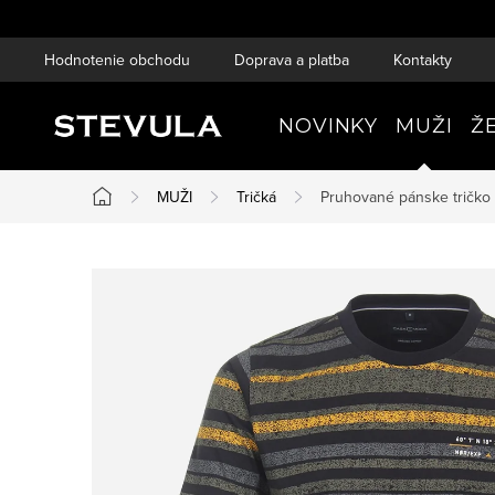
Prejsť
na
Hodnotenie obchodu
Doprava a platba
Kontakty
obsah
NOVINKY
MUŽI
Ž
MUŽI
Tričká
Pruhované pánske tričko
Domov