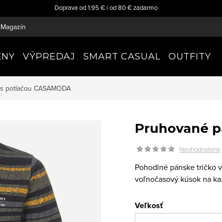
Doprava od 1.95 € | od 80 € zadarmo
Magazín
ENY
VÝPREDAJ
SMART CASUAL
OUTFITY
 s potlačou
CASAMODA
Pruhované pá
Neohodnotené
Pohodlné pánske tričko v 
voľnočasový kúsok na ka
Veľkosť