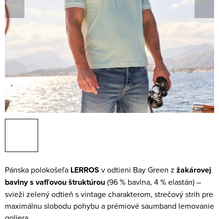
Pánska polokošeľa
LERROS
v odtieni Bay Green z
žakárovej
bavlny s vafľovou štruktúrou
(96 % bavlna, 4 % elastán) –
svieži zelený odtieň s vintage charakterom, strečový strih pre
maximálnu slobodu pohybu a prémiové saumband lemovanie
goliera.