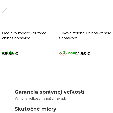
Oceľovo-modré (air force)
Olivovo-zelené Chinos kraťasy
chinos nohavice
s opaskom
Skladom
Skladom
69,95 €
41,95 €
69,95 €
Garancia správnej veľkosti
Výmena veľkosti na naše náklady.
Skutočné miery