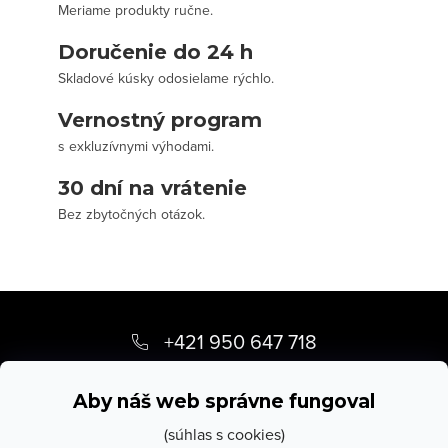
Meriame produkty ručne.
Doručenie do 24 h
Skladové kúsky odosielame rýchlo.
Vernostný program
s exkluzívnymi výhodami.
30 dní na vrátenie
Bez zbytočných otázok.
Z
á
+421 950 647 718
p
info
@
stevula.sk
ä
Aby náš web správne fungoval
t
(súhlas s cookies)