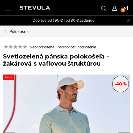
Prejsť
N
na
obsah
Doprava od 1.95 € | od 80 € zadarmo
K
Polokošele
Neohodnotené
Podrobnosti hodnotenia
Svetlozelená pánska polokošeľa -
žakárová s vaflovou štruktúrou
Akcia
-40 %