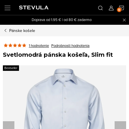
Prejsť
N
na
obsah
Doprava od 1.95 € | od 80 € zadarmo
K
Pánske košele
1 hodnotenie
Podrobnosti hodnotenia
Svetlomodrá pánska košeľa, Slim fit
Bestseller