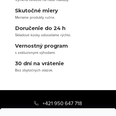
Skutočné miery
Meriame produkty ručne.
Doručenie do 24 h
Skladové kúsky odosielame rýchlo.
Vernostný program
s exkluzívnymi výhodami.
30 dní na vrátenie
Bez zbytočných otázok.
Z
á
+421 950 647 718
p
info
@
stevula.sk