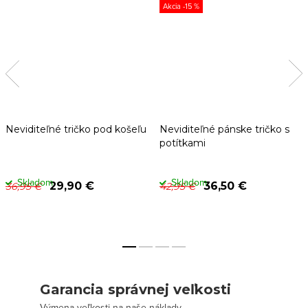
-15 %
Neviditeľné tričko pod košeľu
Neviditeľné pánske tričko s
potítkami
Skladom
Skladom
29,90 €
36,50 €
36,95 €
42,95 €
Garancia správnej veľkosti
Výmena veľkosti na naše náklady.