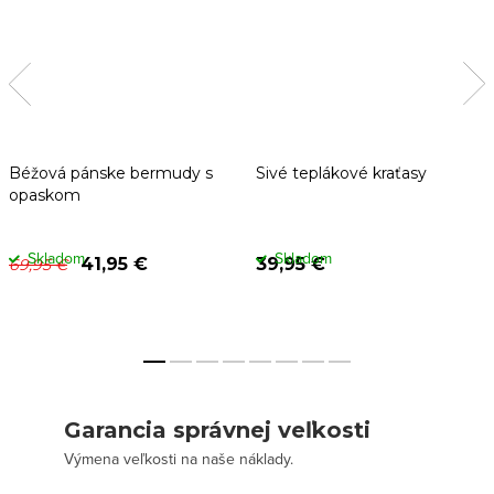
Béžová pánske bermudy s
Sivé teplákové kraťasy
opaskom
Skladom
Skladom
41,95 €
39,95 €
69,95 €
Garancia správnej veľkosti
Výmena veľkosti na naše náklady.