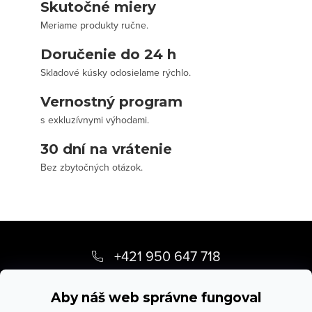
Skutočné miery
Meriame produkty ručne.
Doručenie do 24 h
Skladové kúsky odosielame rýchlo.
Vernostný program
s exkluzívnymi výhodami.
30 dní na vrátenie
Bez zbytočných otázok.
Z
á
+421 950 647 718
p
info
@
stevula.sk
ä
Aby náš web správne fungoval