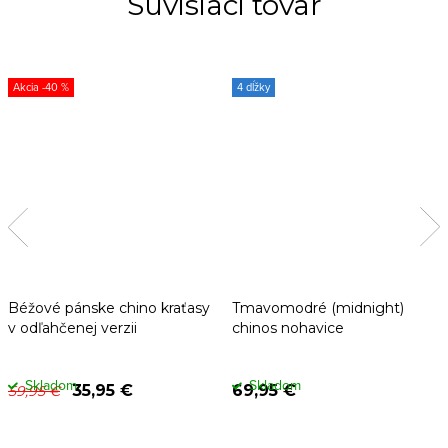
Súvisiaci tovar
-40 %
4 dĺžky
Béžové pánske chino kraťasy
Tmavomodré (midnight)
v odľahčenej verzii
chinos nohavice
Skladom
Skladom
35,95 €
69,95 €
59,95 €