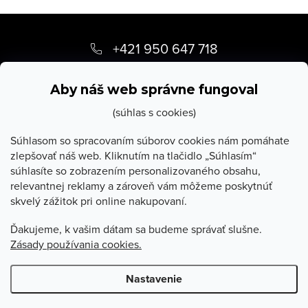
Z
á
+421 950 647 718
p
info
@
stevula.sk
ä
Aby náš web správne fungoval
t
(súhlas s cookies)
i
Súhlasom so spracovaním súborov cookies nám pomáhate
zlepšovať náš web. Kliknutím na tlačidlo „Súhlasím“
e
súhlasíte so zobrazením personalizovaného obsahu,
O Stevula
relevantnej reklamy a zároveň vám môžeme poskytnúť
skvelý zážitok pri online nakupovaní.
Všetko o nákupe
Ďakujeme, k vašim dátam sa budeme správať slušne.
Zásady používania cookies.
Poradňa
Nastavenie
Copyright 2026
Stevula.sk
. Všetky práva vyhradené.
Upraviť