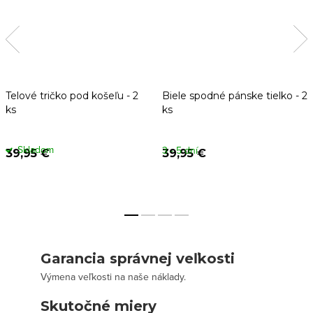
Telové tričko pod košeľu - 2
Biele spodné pánske tielko - 2
ks
ks
Skladom
3 - 5 dní
39,95 €
39,95 €
Garancia správnej veľkosti
Výmena veľkosti na naše náklady.
Skutočné miery