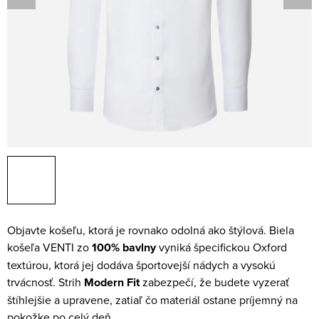
Objavte košeľu, ktorá je rovnako odolná ako štýlová. Biela
košeľa VENTI zo
100% bavlny
vyniká špecifickou Oxford
textúrou, ktorá jej dodáva športovejší nádych a vysokú
trvácnosť. Strih
Modern Fit
zabezpečí, že budete vyzerať
štíhlejšie a upravene, zatiaľ čo materiál ostane príjemný na
pokožke po celý deň.