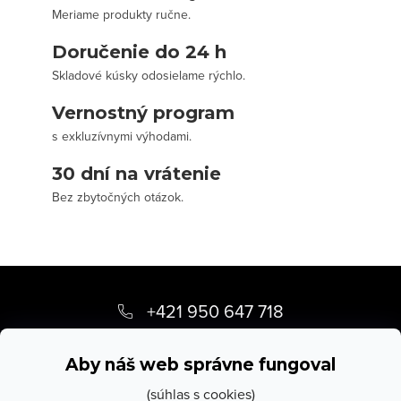
Meriame produkty ručne.
Doručenie do 24 h
Skladové kúsky odosielame rýchlo.
Vernostný program
s exkluzívnymi výhodami.
30 dní na vrátenie
Bez zbytočných otázok.
Z
á
+421 950 647 718
p
info
@
stevula.sk
ä
Aby náš web správne fungoval
t
(súhlas s cookies)