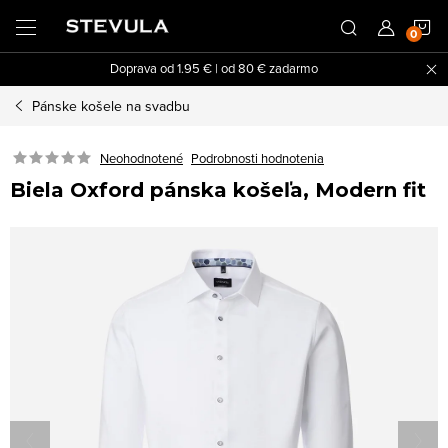
Prejsť
N
na
obsah
Doprava od 1.95 € | od 80 € zadarmo
K
Pánske košele na svadbu
Neohodnotené
Podrobnosti hodnotenia
Biela Oxford pánska košeľa, Modern fit