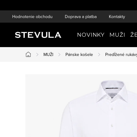
Prejsť
na
Hodnotenie obchodu
Doprava a platba
Kontakty
obsah
NOVINKY
MUŽI
Ž
MUŽI
Pánske košele
Predĺžené rukáv
Domov