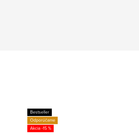
Bestseller
Novinka
Odporúčame
-15 %