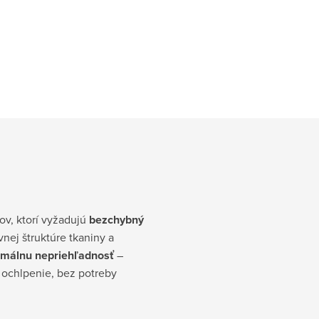
ov, ktorí vyžadujú
bezchybný
vnej štruktúre tkaniny a
málnu nepriehľadnosť
–
e ochlpenie, bez potreby