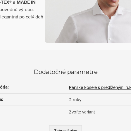
O-TEX® a MADE IN
odpovednú výrobu.
elegantná po celý deň
Dodatočné parametre
ória
:
Pánske košele s predĺženými ru
a
:
2 roky
Zvoľte variant
Zobraziť viac