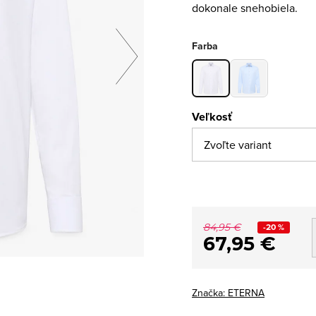
dokonale snehobiela.
Farba
Veľkosť
-20 %
84,95 €
67,95 €
Značka:
ETERNA