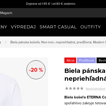
Doprava od 1.95 € | od 80 € zadarmo
Magazín
ENY
VÝPREDAJ
SMART CASUAL
OUTFITY
y
Biela pánska košeľa, Non-iron, nepriehľadná, predĺžená, Modern f
Akcia
Predĺžené
Bests
-20 %
Biela pánska
nepriehľadná
Neohodnotené
Biela košeľa ETERNA Co
spoľahlivo zakryje tetova