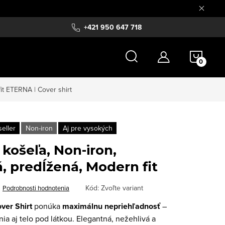
+421 950 647 718
NÁKU
KOŠÍ
it
ETERNA | Cover shirt
eller
Non-iron
Aj pre vysokých
 košeľa, Non-iron,
, predĺžená, Modern fit
Kód:
Zvoľte variant
Podrobnosti hodnotenia
ver Shirt
ponúka
maximálnu nepriehľadnosť
–
nia aj telo pod látkou. Elegantná, nežehlivá a