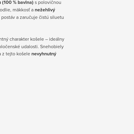
 (100 % bavlna)
s polovičnou
odlie, mäkkosť a
nežehlivý
postáv a zaručuje čistú siluetu
tný charakter košele – ideálny
poločenské udalosti. Snehobiely
 z tejto košele
nevyhnutný