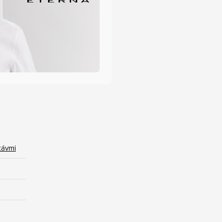
kávmi