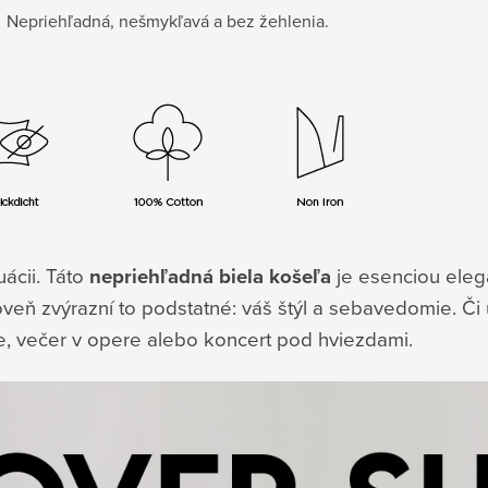
Nepriehľadná, nešmykľavá a bez žehlenia.
ácii. Táto
nepriehľadná biela košeľa
je esenciou elega
oveň zvýrazní to podstatné: váš štýl a sebavedomie. Č
ie, večer v opere alebo koncert pod hviezdami.