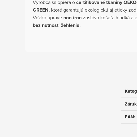
Výrobca sa opiera o
certifikované tkaniny OEK
GREEN
, ktoré garantujú ekologickú aj eticky z
Vďaka úprave
non-iron
zostáva košeľa hladká a 
bez nutnosti žehlenia
.
Kateg
Záruk
EAN
: