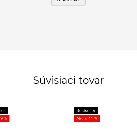
Súvisiaci tovar
ler
Bestseller
19 %
-14 %