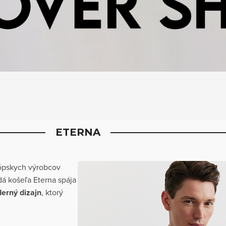
ETERNA
ópskych výrobcov
dá košeľa Eterna spája
erný dizajn
, ktorý