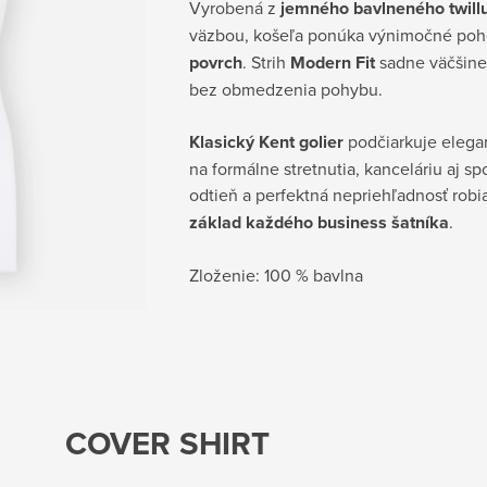
Vyrobená z
jemného bavlneného twillu
väzbou, košeľa ponúka výnimočné poh
povrch
. Strih
Modern Fit
sadne väčšine 
bez obmedzenia pohybu.
Klasický Kent golier
podčiarkuje elegan
na formálne stretnutia, kanceláriu aj s
odtieň a perfektná nepriehľadnosť robia
základ každého business šatníka
.
Zloženie:
100 % bavlna
COVER SHIRT