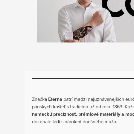
Značka
Eterna
patrí medzi najuznávanejších eur
pánskych košieľ s tradíciou už od roku 1863. Kaž
nemeckú precíznosť, prémiové materiály a mod
dokonale ladí s nárokmi dnešného muža.