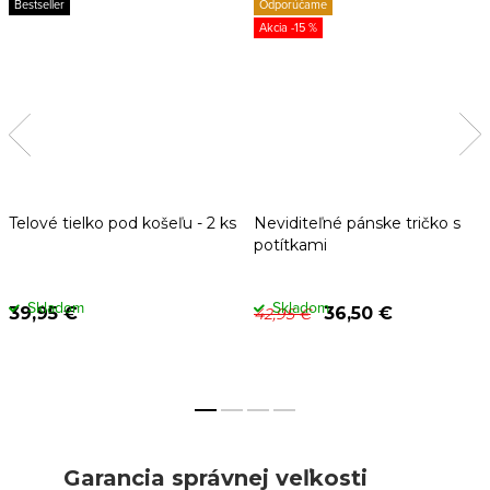
Bestseller
Odporúčame
-15 %
Telové tielko pod košeľu - 2 ks
Neviditeľné pánske tričko s
potítkami
Skladom
Skladom
39,95 €
36,50 €
42,95 €
Garancia správnej veľkosti