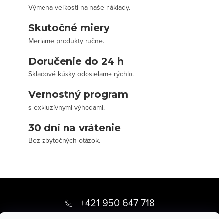
Výmena veľkosti na naše náklady.
Skutočné miery
Meriame produkty ručne.
Doručenie do 24 h
Skladové kúsky odosielame rýchlo.
Vernostný program
s exkluzívnymi výhodami.
30 dní na vrátenie
Bez zbytočných otázok.
Z
á
+421 950 647 718
p