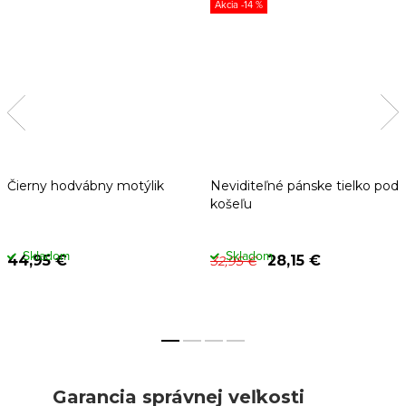
-14 %
Čierny hodvábny motýlik
Neviditeľné pánske tielko pod
košeľu
Skladom
Skladom
44,95 €
28,15 €
32,95 €
Garancia správnej veľkosti