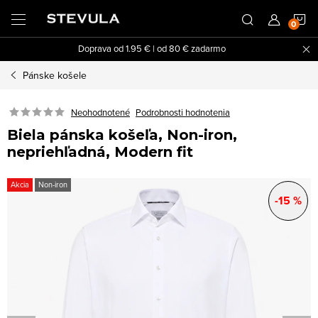
Prejsť
N
na
obsah
Doprava od 1.95 € | od 80 € zadarmo
K
Pánske košele
Neohodnotené
Podrobnosti hodnotenia
Biela pánska košeľa, Non-iron,
nepriehľadná, Modern fit
Akcia
Non-iron
-15 %