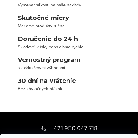
Výmena veľkosti na naše náklady.
Skutočné miery
Meriame produkty ručne.
Doručenie do 24 h
Skladové kúsky odosielame rýchlo.
Vernostný program
s exkluzívnymi výhodami.
30 dní na vrátenie
Bez zbytočných otázok.
Z
á
+421 950 647 718
p