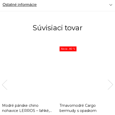
Ostatné informácie
Súvisiaci tovar
-40 %
Modré pánske chino
Tmavomodré Cargo
nohavice LERROS – ľahké,
bermudy s opaskom