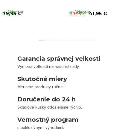
sťahovanie v páse
Skladom
Skladom
79,95 €
41,95 €
69,95 €
Garancia správnej veľkosti
Výmena veľkosti na naše náklady.
Skutočné miery
Meriame produkty ručne.
Doručenie do 24 h
Skladové kúsky odosielame rýchlo.
Vernostný program
s exkluzívnymi výhodami.