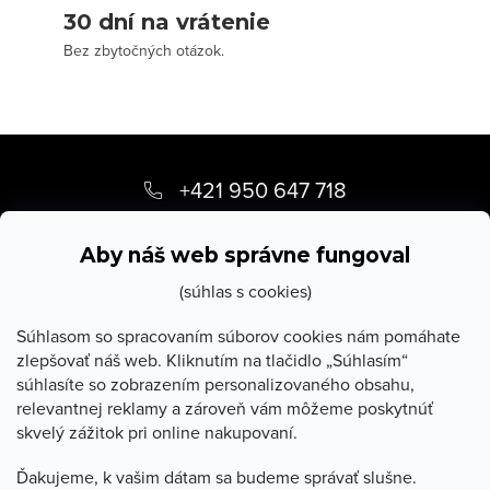
30 dní na vrátenie
Bez zbytočných otázok.
Z
á
+421 950 647 718
p
info
@
stevula.sk
ä
Aby náš web správne fungoval
t
(súhlas s cookies)
i
Súhlasom so spracovaním súborov cookies nám pomáhate
zlepšovať náš web. Kliknutím na tlačidlo „Súhlasím“
e
súhlasíte so zobrazením personalizovaného obsahu,
O Stevula
relevantnej reklamy a zároveň vám môžeme poskytnúť
skvelý zážitok pri online nakupovaní.
Všetko o nákupe
Ďakujeme, k vašim dátam sa budeme správať slušne.