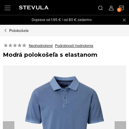
Prejsť
N
na
obsah
Doprava od 1.95 € | od 80 € zadarmo
K
Polokošele
Neohodnotené
Podrobnosti hodnotenia
Modrá polokošeľa s elastanom