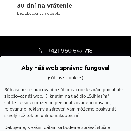
30 dní na vrátenie
Bez zbytočných otázok.
Z
á
+421 950 647 718
p
info
@
stevula.sk
ä
Aby náš web správne fungoval
t
(súhlas s cookies)
i
Súhlasom so spracovaním súborov cookies nám pomáhate
zlepšovať náš web. Kliknutím na tlačidlo „Súhlasím“
e
súhlasíte so zobrazením personalizovaného obsahu,
O Stevula
relevantnej reklamy a zároveň vám môžeme poskytnúť
skvelý zážitok pri online nakupovaní.
Všetko o nákupe
Ďakujeme, k vašim dátam sa budeme správať slušne.