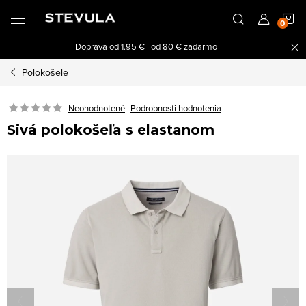
Prejsť
N
na
obsah
Doprava od 1.95 € | od 80 € zadarmo
K
Polokošele
Neohodnotené
Podrobnosti hodnotenia
Sivá polokošeľa s elastanom