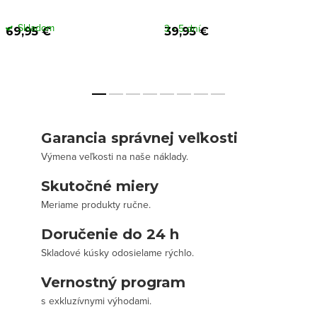
Skladom
3 - 5 dní
69,95 €
39,95 €
Garancia správnej veľkosti
Výmena veľkosti na naše náklady.
Skutočné miery
Meriame produkty ručne.
Doručenie do 24 h
Skladové kúsky odosielame rýchlo.
Vernostný program
s exkluzívnymi výhodami.