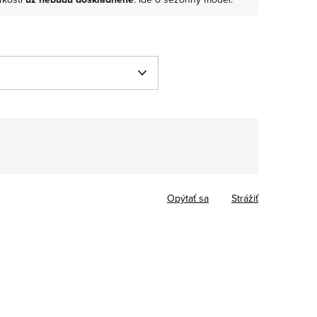
Jednotková
cena:
Opýtať sa
Strážiť