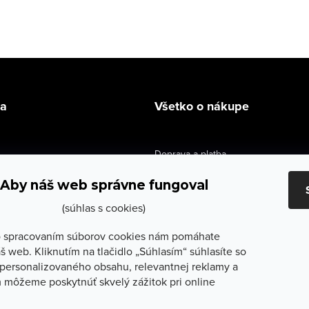
la
Všetko o nákupe
Doprava a platba
údaje
Výmena a vrátenie
Aby náš web správne fungoval
e obchodu
Obchodné podmienky
(súhlas s cookies)
služby
Reklamačné podmienky
 spracovaním súborov cookies nám pomáhate
š web. Kliknutím na tlačidlo „Súhlasím“ súhlasíte so
lečenie
Ochrana osobných údajov
personalizovaného obsahu, relevantnej reklamy a
 môžeme poskytnúť skvelý zážitok pri online
Odstúpenie od zmluvy