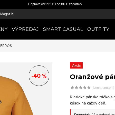
Doprava od 1.95 € | od 80 € zadarmo
Magazín
ENY
VÝPREDAJ
SMART CASUAL
OUTFITY
LERROS
Akcia
-40 %
Oranžové pán
Neohodnotené
Klasické pánske tričko s
kúsok na každý deň.
Dopredaj:
Vypredané ve