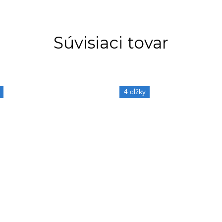
Súvisiaci tovar
4 dĺžky