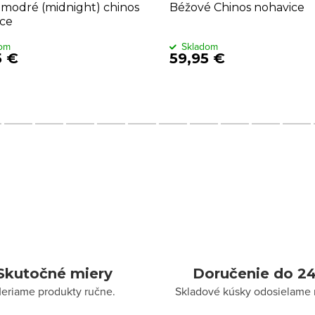
odré (midnight) chinos
Béžové Chinos nohavice
ce
dom
Skladom
5 €
59,95 €
Skutočné miery
Doručenie do 24
eriame produkty ručne.
Skladové kúsky odosielame 