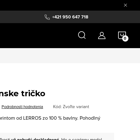
+421 950 647 718
NÁKU
KOŠÍ
ske tričko
Kód:
Zvoľte variant
Podrobnosti hodnotenia
 printom od LERROS zo 100 % bavlny. Pohodlný
ľkosti
už nebudú doskladnené
. Ide o sezónny model.