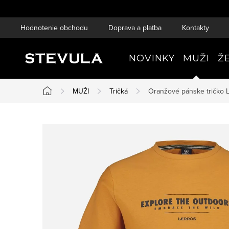
Prejsť
na
Hodnotenie obchodu
Doprava a platba
Kontakty
obsah
NOVINKY
MUŽI
Ž
MUŽI
Tričká
Oranžové pánske tričko
Domov