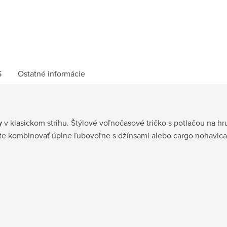
S
Ostatné informácie
y
v klasickom strihu. Štýlové voľnočasové tričko s potlačou na hr
te kombinovať úplne ľubovoľne s džínsami alebo cargo nohavica