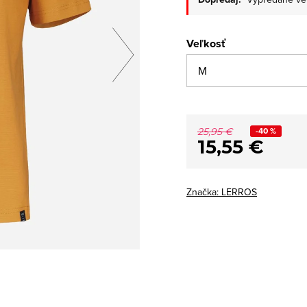
Veľkosť
-40 %
25,95 €
15,55 €
Značka:
LERROS