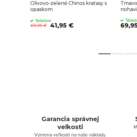
Olivovo-zelené Chinos kraťasy s
Tmavom
opaskom
nohavi
Skla
Skladom
41,95 €
69,9
69,95 €
Garancia správnej
veľkosti
M
Výmena veľkosti na naše náklady.