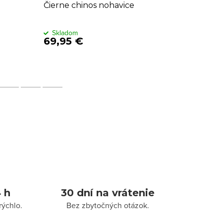
Čierne chinos nohavice
Tmavom
opasko
Skladom
Sklado
69,95 €
69,95 €
 h
30 dní na vrátenie
rýchlo.
Bez zbytočných otázok.