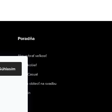
Poradňa
Ako vybrať veľkosť
Strihy košieľ
Súhlasím
Smart Casual
Ako sa obliecť na svadbu
Magazín