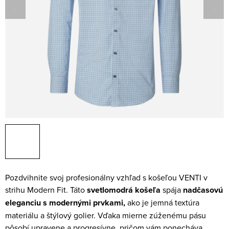
Pozdvihnite svoj profesionálny vzhľad s košeľou VENTI v
strihu Modern Fit. Táto
svetlomodrá košeľa
spája
nadčasovú
eleganciu s modernými prvkami,
ako je jemná textúra
materiálu a štýlový golier. Vďaka mierne zúženému pásu
pôsobí upravene a progresívne, pričom vám ponecháva