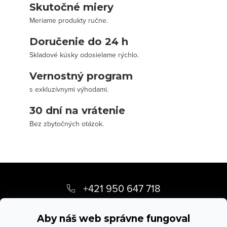
Skutočné miery
Meriame produkty ručne.
Doručenie do 24 h
Skladové kúsky odosielame rýchlo.
Vernostný program
s exkluzívnymi výhodami.
30 dní na vrátenie
Bez zbytočných otázok.
Z
á
+421 950 647 718
p
info
@
stevula.sk
ä
Aby náš web správne fungoval