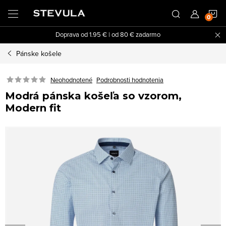
Prejsť
N
na
obsah
Doprava od 1.95 € | od 80 € zadarmo
K
Pánske košele
Neohodnotené
Podrobnosti hodnotenia
Modrá pánska košeľa so vzorom,
Modern fit