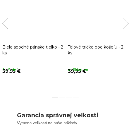
Biele spodné pánske tielko - 2
Telové tričko pod košeľu - 2
ks
ks
Skladom
3 - 5 dní
39,95 €
39,95 €
Garancia správnej veľkosti
Výmena veľkosti na naše náklady.