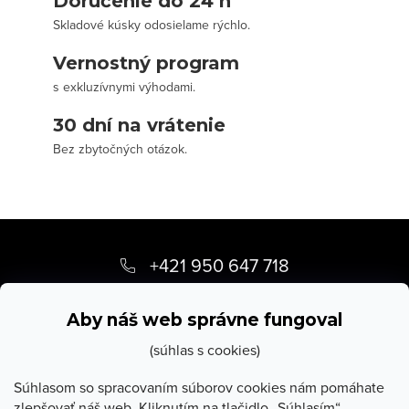
Doručenie do 24 h
Skladové kúsky odosielame rýchlo.
Vernostný program
s exkluzívnymi výhodami.
30 dní na vrátenie
Bez zbytočných otázok.
Z
á
+421 950 647 718
p
info
@
stevula.sk
ä
Aby náš web správne fungoval
t
(súhlas s cookies)
i
Súhlasom so spracovaním súborov cookies nám pomáhate
zlepšovať náš web. Kliknutím na tlačidlo „Súhlasím“