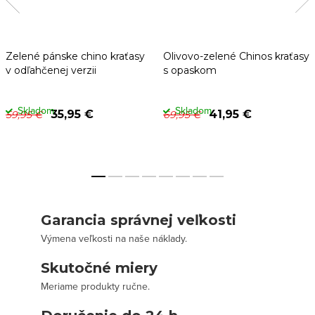
Zelené pánske chino kraťasy
Olivovo-zelené Chinos kraťasy
v odľahčenej verzii
s opaskom
Skladom
Skladom
35,95 €
41,95 €
59,95 €
69,95 €
Garancia správnej veľkosti
Výmena veľkosti na naše náklady.
Skutočné miery
Meriame produkty ručne.