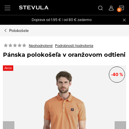
Prejsť
N
na
obsah
Doprava od 1.95 € | od 80 € zadarmo
K
Polokošele
Neohodnotené
Podrobnosti hodnotenia
Pánska polokošeľa v oranžovom odtieni
Akcia
-40 %