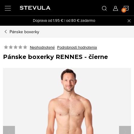
Prejsť
N
na
obsah
Doprava od 1.95 € | od 80 € zadarmo
K
Pánske boxerky
Neohodnotené
Podrobnosti hodnotenia
Pánske boxerky RENNES - čierne