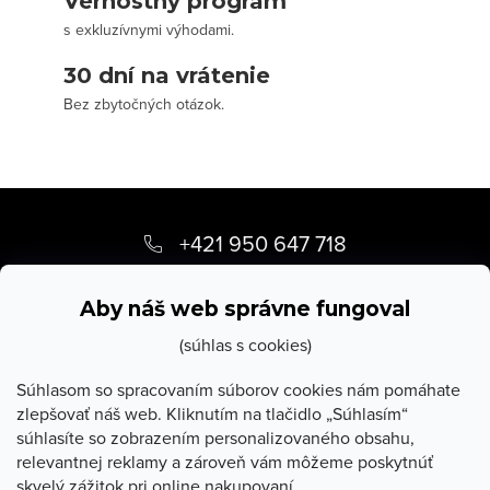
Vernostný program
s exkluzívnymi výhodami.
30 dní na vrátenie
Bez zbytočných otázok.
Z
á
+421 950 647 718
p
info
@
stevula.sk
ä
Aby náš web správne fungoval
t
(súhlas s cookies)
i
Súhlasom so spracovaním súborov cookies nám pomáhate
zlepšovať náš web. Kliknutím na tlačidlo „Súhlasím“
e
súhlasíte so zobrazením personalizovaného obsahu,
O Stevula
relevantnej reklamy a zároveň vám môžeme poskytnúť
skvelý zážitok pri online nakupovaní.