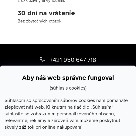
s exkluzívnymi výhodami.
30 dní na vrátenie
Bez zbytočných otázok.
Z
á
+421 950 647 718
p
info
@
stevula.sk
ä
Aby náš web správne fungoval
t
(súhlas s cookies)
i
Súhlasom so spracovaním súborov cookies nám pomáhate
zlepšovať náš web. Kliknutím na tlačidlo „Súhlasím“
e
súhlasíte so zobrazením personalizovaného obsahu,
O Stevula
relevantnej reklamy a zároveň vám môžeme poskytnúť
skvelý zážitok pri online nakupovaní.
Všetko o nákupe