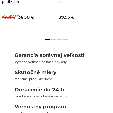
potítkami
ks
Skladom
3 - 5 dní
36,50 €
39,95 €
42,95 €
Garancia správnej veľkosti
Výmena veľkosti na naše náklady.
Skutočné miery
Meriame produkty ručne.
Doručenie do 24 h
Skladové kúsky odosielame rýchlo.
Vernostný program