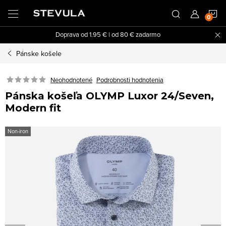
Prejsť
N
na
obsah
Doprava od 1.95 € | od 80 € zadarmo
K
Pánske košele
Neohodnotené
Podrobnosti hodnotenia
Pánska košeľa OLYMP Luxor 24/Seven,
Modern fit
Non-iron