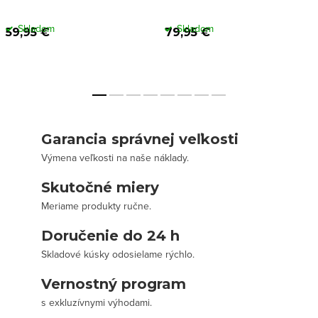
Skladom
Skladom
59,95 €
79,95 €
Garancia správnej veľkosti
Výmena veľkosti na naše náklady.
Skutočné miery
Meriame produkty ručne.
Doručenie do 24 h
Skladové kúsky odosielame rýchlo.
Vernostný program
s exkluzívnymi výhodami.