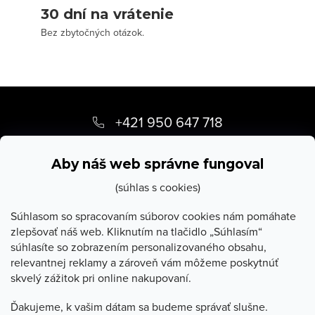
30 dní na vrátenie
Bez zbytočných otázok.
Z
á
+421 950 647 718
p
info
@
stevula.sk
ä
Aby náš web správne fungoval
t
(súhlas s cookies)
i
Súhlasom so spracovaním súborov cookies nám pomáhate
zlepšovať náš web. Kliknutím na tlačidlo „Súhlasím“
e
súhlasíte so zobrazením personalizovaného obsahu,
O Stevula
relevantnej reklamy a zároveň vám môžeme poskytnúť
skvelý zážitok pri online nakupovaní.
Všetko o nákupe
Ďakujeme, k vašim dátam sa budeme správať slušne.