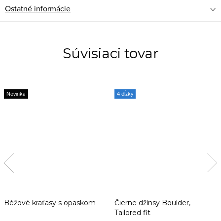
Ostatné informácie
Súvisiaci tovar
Novinka
4 dĺžky
Béžové kraťasy s opaskom
Čierne džínsy Boulder,
Tailored fit