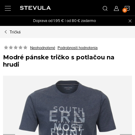
Prejsť
N
na
obsah
Doprava od 1.95 € | od 80 € zadarmo
K
Tričká
Neohodnotené
Podrobnosti hodnotenia
Modré pánske tričko s potlačou na
hrudi