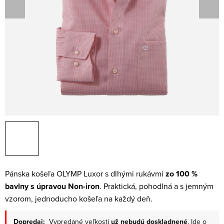
Pánska košeľa OLYMP Luxor s dlhými rukávmi
zo 100 %
bavlny s úpravou Non-iron
. Praktická, pohodlná a s jemným
vzorom, jednoducho košeľa na každý deň.
Dopredaj:
Vypredané veľkosti
už nebudú doskladnené
. Ide o