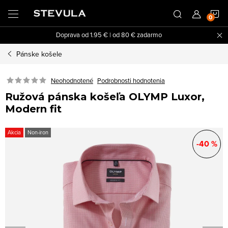
Prejsť
N
na
obsah
Doprava od 1.95 € | od 80 € zadarmo
K
Pánske košele
Neohodnotené
Podrobnosti hodnotenia
Ružová pánska košeľa OLYMP Luxor,
Modern fit
Akcia
Non-iron
-40 %