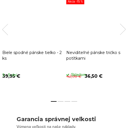
-15 %
Biele spodné pánske tielko - 2
Neviditeľné pánske tričko s
ks
potítkami
Skladom
3 - 5 dní
39,95 €
36,50 €
42,95 €
Garancia správnej veľkosti
Výmena veľkosti na naše náklady.