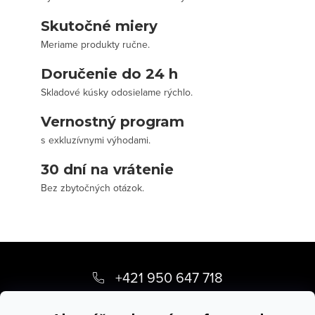
Skutočné miery
Meriame produkty ručne.
Doručenie do 24 h
Skladové kúsky odosielame rýchlo.
Vernostný program
s exkluzívnymi výhodami.
30 dní na vrátenie
Bez zbytočných otázok.
Z
á
+421 950 647 718
p
info
@
stevula.sk