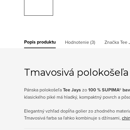
Popis produktu
Hodnotenie (3)
Značka
Tee 
Tmavosivá polokošeľ
Pánska polokošeľa
Tee Jays
zo
100 % SUPIMA® bav
klasického piké má hladký, kompaktný povrch a pôsob
Elegantný vzhľad dopĺňa golier zo zhodného materiá
Tmavosivá farba sa ľahko kombinuje s džínsami,
chi