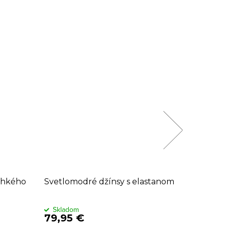
ľahkého
Svetlomodré džínsy s elastanom
Tmavom
opasko
Skladom
Sklado
79,95 €
69,95