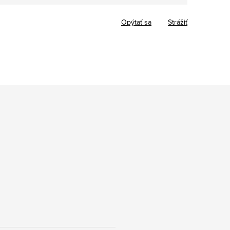
cena:
Opýtať sa
Strážiť