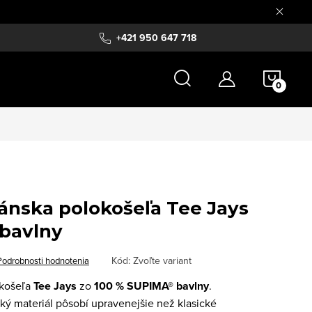
+421 950 647 718
NÁKU
KOŠÍ
ánska polokošeľa Tee Jays
bavlny
Kód:
Zvoľte variant
Podrobnosti hodnotenia
okošeľa
Tee Jays
zo
100 % SUPIMA® bavlny
.
ý materiál pôsobí upravenejšie než klasické