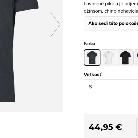
bavlnené piké a je príje
džínsom, chino nohavici
Ako sedí táto polokoš
Farba
Veľkosť
44,95 €