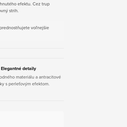
ahnutého efektu. Cez trup
vný strih.
rednostňujete voľnejšie
Elegantné detaily
odného materiálu a antracitové
ky s perleťovým efektom.