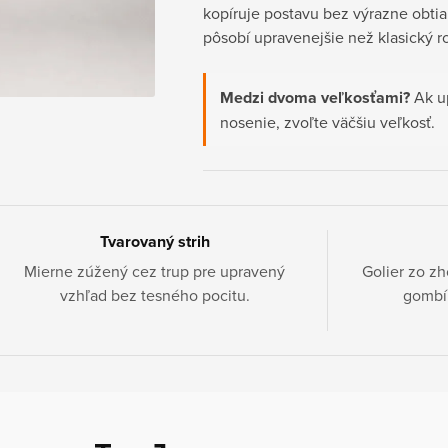
kopíruje postavu bez výrazne obti
pôsobí upravenejšie než klasický ro
Medzi dvoma veľkosťami?
Ak up
nosenie, zvoľte väčšiu veľkosť.
Tvarovaný strih
Mierne zúžený cez trup pre upravený
Golier zo zh
vzhľad bez tesného pocitu.
gombí