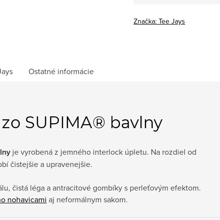
Značka:
Tee Jays
Jays
Ostatné informácie
a zo SUPIMA® bavlny
lny
je vyrobená z jemného interlock úpletu. Na rozdiel od
í čistejšie a upravenejšie.
lu, čistá léga a antracitové gombíky s perleťovým efektom.
no nohavicami
aj neformálnym sakom.