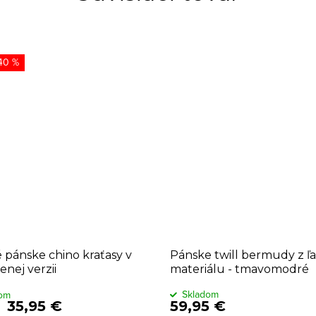
40 %
 pánske chino kraťasy v
Pánske twill bermudy z 
enej verzii
materiálu - tmavomodré
Skladom
dom
35,95 €
59,95 €