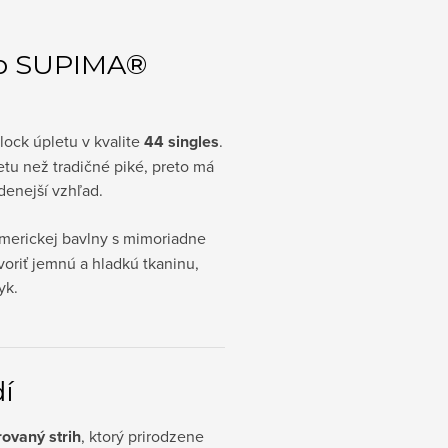
zo SUPIMA®
lock úpletu v kvalite
44 singles
.
etu než tradičné piké, preto má
denejší vzhľad.
merickej bavlny s mimoriadne
oriť jemnú a hladkú tkaninu,
yk.
dí
rovaný strih
, ktorý prirodzene