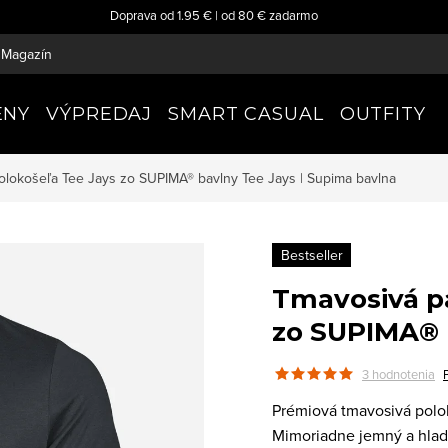
Doprava od 1.95 € | od 80 € zadarmo
Magazín
ENY
VÝPREDAJ
SMART CASUAL
OUTFITY
olokošeľa Tee Jays zo SUPIMA® bavlny
Tee Jays | Supima bavlna
Bestseller
Tmavosivá p
zo SUPIMA® 
3 hodnotenia
Prémiová tmavosivá pol
Mimoriadne jemný a hladk