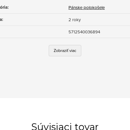
ória
:
Pánske polokošele
a
:
2 roky
5712540036894
Zobraziť viac
Súvisiaci tovar