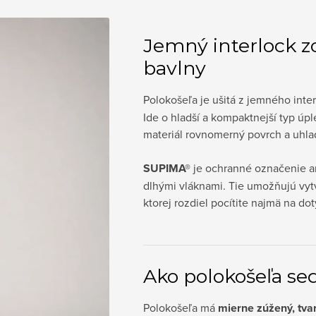
Jemný interlock 
bavlny
Polokošeľa je ušitá z jemného inter
Ide o hladší a kompaktnejší typ úpl
materiál rovnomerný povrch a uhla
SUPIMA®
je ochranné označenie a
dlhými vláknami. Tie umožňujú vytv
ktorej rozdiel pocítite najmä na dot
Ako polokošeľa se
Polokošeľa má
mierne zúžený, tva