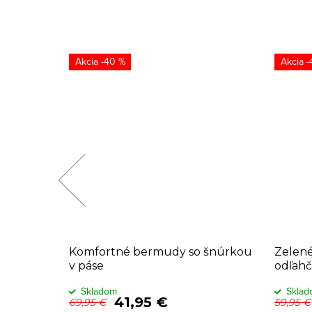
-40 %
-
Komfortné bermudy so šnúrkou
Zelené
v páse
odľahč
Skladom
Skla
41,95 €
69,95 €
59,95 €