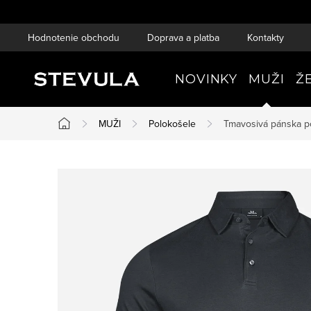
Prejsť
na
Hodnotenie obchodu
Doprava a platba
Kontakty
obsah
NOVINKY
MUŽI
Ž
MUŽI
Polokošele
Tmavosivá pánska p
Domov