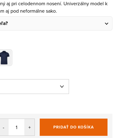
mný aj pri celodennom nosení. Univerzálny model k
am aj pod neformálne sako.
eľa?
PRIDAŤ DO KOŠÍKA
Jednotková