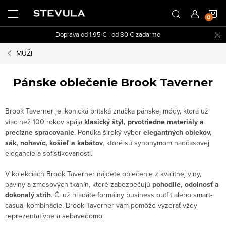
Prejsť
N
na
obsah
Doprava od 1.95 € | od 80 € zadarmo
K
MUŽI
Pánske oblečenie Brook Taverner
Brook Taverner je ikonická britská značka pánskej módy, ktorá už
viac než 100 rokov spája
klasický štýl, prvotriedne materiály a
precízne spracovanie
. Ponúka široký výber
elegantných oblekov,
sák, nohavíc, košieľ a kabátov
, ktoré sú synonymom nadčasovej
elegancie a sofistikovanosti.
V kolekciách Brook Taverner nájdete oblečenie z kvalitnej vlny,
bavlny a zmesových tkanín, ktoré zabezpečujú
pohodlie, odolnosť a
dokonalý strih
. Či už hľadáte formálny business outfit alebo smart-
casual kombinácie, Brook Taverner vám pomôže vyzerať vždy
reprezentatívne a sebavedomo.