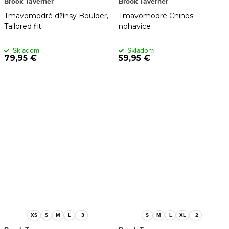
Brook Taverner
Brook Taverner
Tmavomodré džínsy Boulder,
Tmavomodré Chinos
Tailored fit
nohavice
Skladom
Skladom
79,95 €
59,95 €
XS
S
M
L
+3
S
M
L
XL
+2