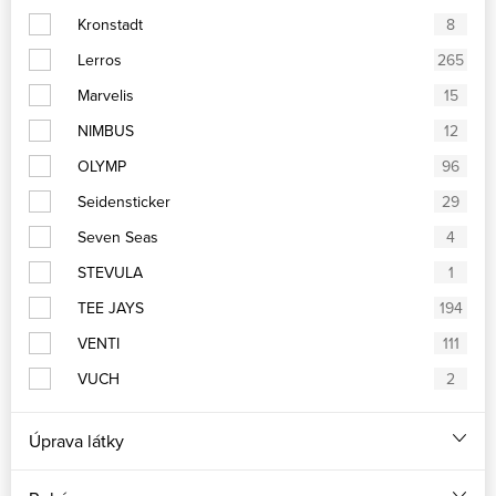
Kronstadt
8
Lerros
265
Marvelis
15
NIMBUS
12
OLYMP
96
Seidensticker
29
Seven Seas
4
STEVULA
1
TEE JAYS
194
VENTI
111
VUCH
2
Úprava látky