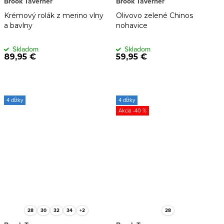
Brook Taverner
Brook Taverner
Krémový rolák z merino vlny
Olivovo zelené Chinos
a bavlny
nohavice
Skladom
Skladom
89,95 €
59,95 €
4 dĺžky
4 dĺžky
-40 %
28
30
32
34
+2
28