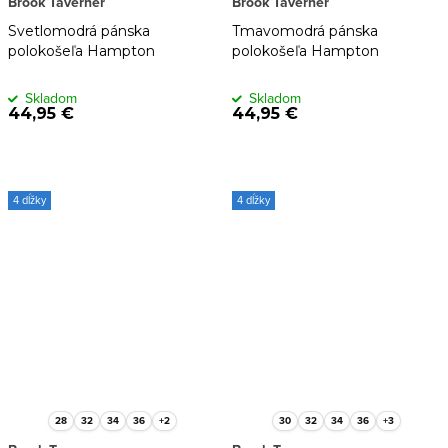
Brook Taverner
Brook Taverner
Svetlomodrá pánska
Tmavomodrá pánska
polokošeľa Hampton
polokošeľa Hampton
Skladom
Skladom
44,95 €
44,95 €
4 dĺžky
4 dĺžky
28
32
34
36
+2
30
32
34
36
+3