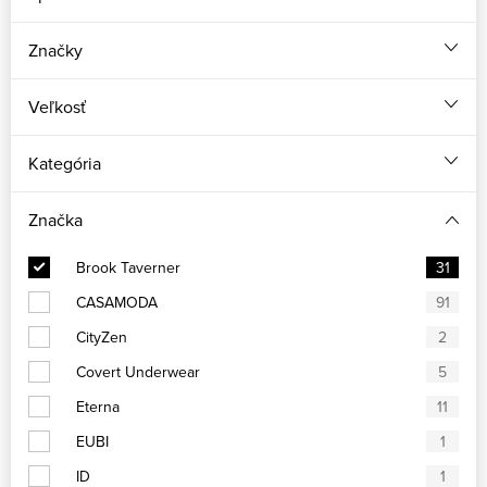
Značky
Veľkosť
Kategória
Značka
Brook Taverner
31
CASAMODA
91
CityZen
2
Covert Underwear
5
Eterna
11
EUBI
1
ID
1