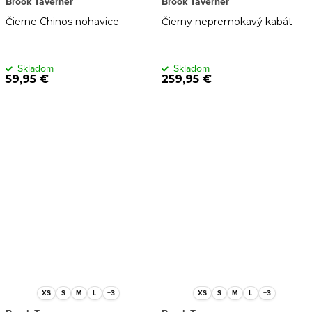
Brook Taverner
Brook Taverner
Čierne Chinos nohavice
Čierny nepremokavý kabát
Skladom
Skladom
59,95 €
259,95 €
XS
S
M
L
+3
XS
S
M
L
+3