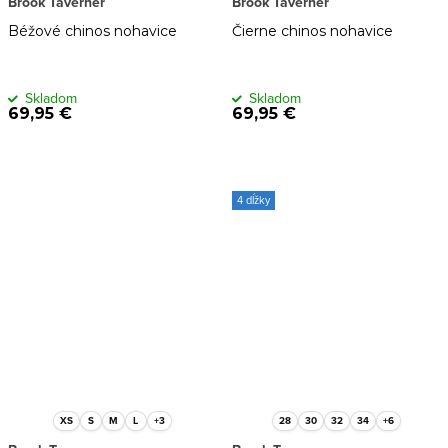
Brook Taverner
Brook Taverner
Béžové chinos nohavice
Čierne chinos nohavice
Skladom
Skladom
69,95 €
69,95 €
4 dĺžky
XS
S
M
L
+3
28
30
32
34
+6