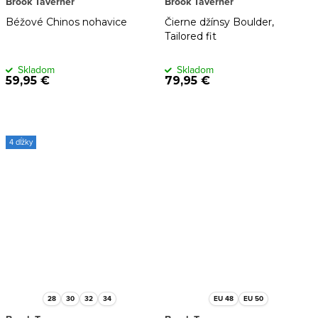
Brook Taverner
Brook Taverner
Béžové Chinos nohavice
Čierne džínsy Boulder,
Tailored fit
Skladom
Skladom
59,95 €
79,95 €
4 dĺžky
28
30
32
34
EU 48
EU 50