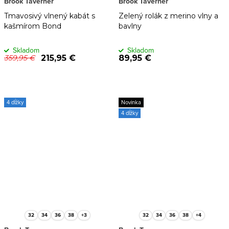
Brook Taverner
Brook Taverner
Tmavosivý vlnený kabát s
Zelený rolák z merino vlny a
kašmírom Bond
bavlny
Skladom
Skladom
215,95 €
89,95 €
359,95 €
4 dĺžky
Novinka
4 dĺžky
32
34
36
38
+3
32
34
36
38
+4