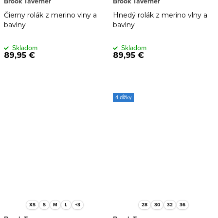
Brook Taverner
Brook Taverner
Čierny rolák z merino vlny a
Hnedý rolák z merino vlny a
bavlny
bavlny
Skladom
Skladom
89,95 €
89,95 €
4 dĺžky
XS
S
M
L
+3
28
30
32
36