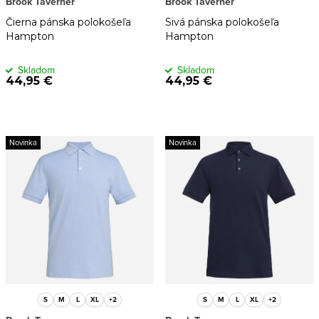
Brook Taverner
Brook Taverner
o
k
Čierna pánska polokošeľa
Sivá pánska polokošeľa
v
t
Hampton
Hampton
o
Skladom
Skladom
v
44,95 €
44,95 €
Novinka
Novinka
S
M
L
XL
+2
S
M
L
XL
+2