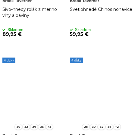
Brook Taverner
Brook Taverner
Sivo-hnedý rolák z merino
Svetlohnedé Chinos nohavice
vlny a bavlny
Skladom
Skladom
89,95 €
59,95 €
4 dĺžky
4 dĺžky
30
32
34
36
+3
28
30
32
34
+2