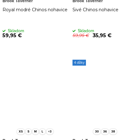
Brook Taverner
Brook Taverner
Royal modré Chinos nohavice
Sivé Chinos nohavice
Skladom
Skladom
59,95 €
35,95 €
59,95 €
4 dĺžky
XS
S
M
L
+3
30
36
38