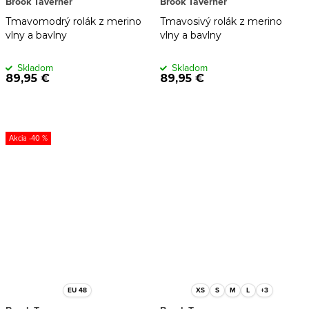
Brook Taverner
Brook Taverner
Tmavomodrý rolák z merino
Tmavosivý rolák z merino
vlny a bavlny
vlny a bavlny
Skladom
Skladom
89,95 €
89,95 €
-40 %
EU 48
XS
S
M
L
+3