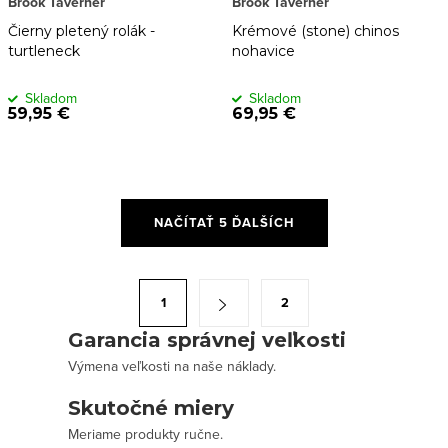
Brook Taverner
Brook Taverner
Čierny pletený rolák -
Krémové (stone) chinos
turtleneck
nohavice
Skladom
Skladom
59,95 €
69,95 €
O
NAČÍTAŤ 5 ĎALŠÍCH
v
l
á
S
1
2
d
t
a
Garancia správnej veľkosti
r
c
Výmena veľkosti na naše náklady.
á
i
n
Skutočné miery
e
k
Meriame produkty ručne.
p