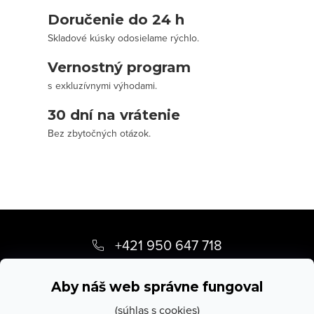
o
r
Doručenie do 24 h
v
v
Skladové kúsky odosielame rýchlo.
a
k
n
Vernostný program
y
i
s exkluzívnymi výhodami.
v
e
ý
30 dní na vrátenie
p
Bez zbytočných otázok.
i
s
u
Z
á
+421 950 647 718
p
info
@
stevula.sk
ä
Aby náš web správne fungoval
t
(súhlas s cookies)