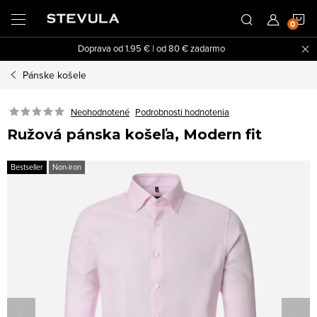
Prejsť
N
na
obsah
Doprava od 1.95 € | od 80 € zadarmo
K
Pánske košele
Neohodnotené
Podrobnosti hodnotenia
Ružová pánska košeľa, Modern fit
Bestseller
Non-iron