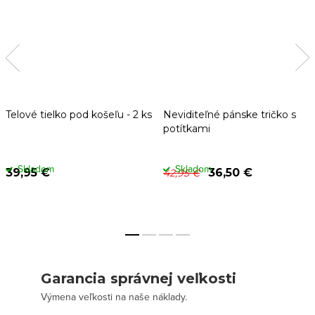
Telové tielko pod košeľu - 2 ks
Neviditeľné pánske tričko s
potítkami
Skladom
Skladom
39,95 €
36,50 €
42,95 €
Garancia správnej veľkosti
Výmena veľkosti na naše náklady.