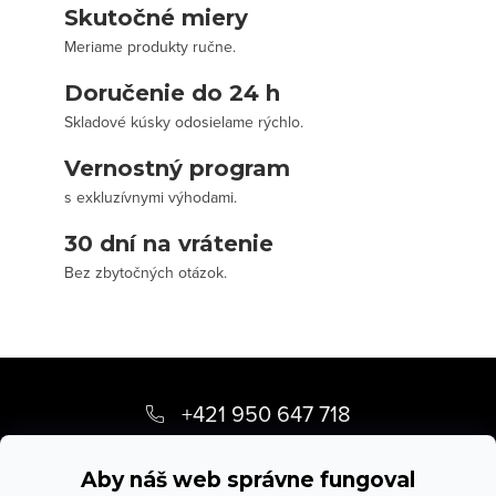
Skutočné miery
Meriame produkty ručne.
Doručenie do 24 h
Skladové kúsky odosielame rýchlo.
Vernostný program
s exkluzívnymi výhodami.
30 dní na vrátenie
Bez zbytočných otázok.
Z
á
+421 950 647 718
p
info
@
stevula.sk
ä
Aby náš web správne fungoval