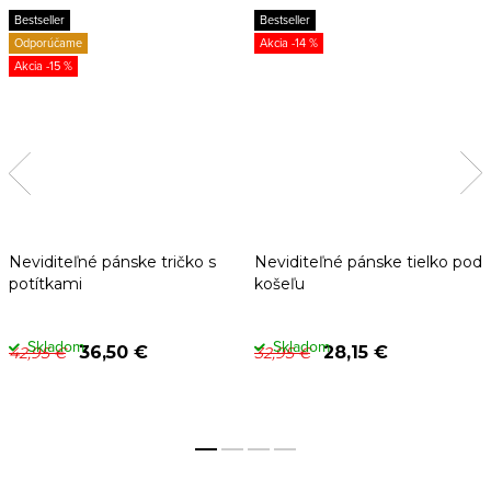
Bestseller
Bestseller
Odporúčame
-14 %
-15 %
Neviditeľné pánske tričko s
Neviditeľné pánske tielko pod
potítkami
košeľu
Skladom
Skladom
36,50 €
28,15 €
42,95 €
32,95 €