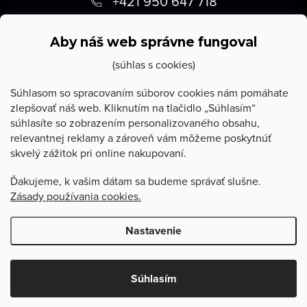
+421 950 647 718
p
info
@
stevula.sk
ä
Aby náš web správne fungoval
t
(súhlas s cookies)
i
Súhlasom so spracovaním súborov cookies nám pomáhate
zlepšovať náš web. Kliknutím na tlačidlo „Súhlasím“
e
súhlasíte so zobrazením personalizovaného obsahu,
O Stevula
relevantnej reklamy a zároveň vám môžeme poskytnúť
skvelý zážitok pri online nakupovaní.
Všetko o nákupe
Ďakujeme, k vašim dátam sa budeme správať slušne.
Zásady používania cookies.
Poradňa
Nastavenie
Copyright 2026
Stevula.sk
. Všetky práva vyhradené.
Upraviť
nastavenie cookies
Súhlasím
Vytvoril Shoptet