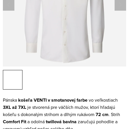
Pánska
košeľa VENTI v smotanovej farbe
vo veľkostiach
3XL až 7XL
je stvorená pre väčších mužov, ktorí hľadajú
košeľu s dokonalým strihom a dlhým rukávom
72 cm
. Strih
Comfort Fit
a odolná
twillová bavlna
zaručujú pohodlie a
upravený vzhľad počas celého dňa.