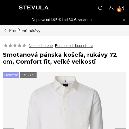
Prejsť
N
na
obsah
Doprava od 1.95 € | od 80 € zadarmo
K
Predĺžené rukávy
Neohodnotené
Podrobnosti hodnotenia
Smotanová pánska košeľa, rukávy 72
cm, Comfort fit, veľké veľkosti
Predĺžené
3XL - 7XL