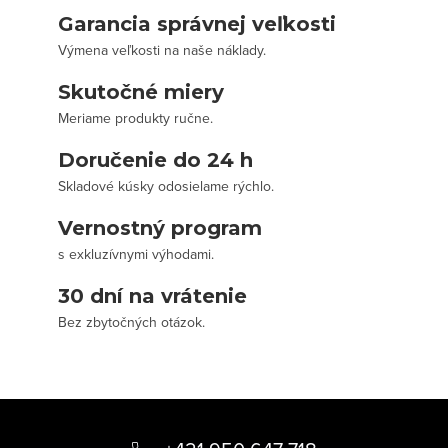
Garancia správnej veľkosti
Výmena veľkosti na naše náklady.
Skutočné miery
Meriame produkty ručne.
Doručenie do 24 h
Skladové kúsky odosielame rýchlo.
Vernostný program
s exkluzívnymi výhodami.
30 dní na vrátenie
Bez zbytočných otázok.
Z
á